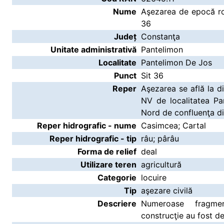
Nume
Aşezarea de epocă ro
36
Județ
Constanţa
Unitate administrativă
Pantelimon
Localitate
Pantelimon De Jos
Punct
Sit 36
Reper
Aşezarea se află la d
NV de localitatea Pa
Nord de confluenţa di
Reper hidrografic - nume
Casimcea; Cartal
Reper hidrografic - tip
râu; pârâu
Forma de relief
deal
Utilizare teren
agricultură
Categorie
locuire
Tip
aşezare civilă
Descriere
Numeroase fragme
construcţie au fost de