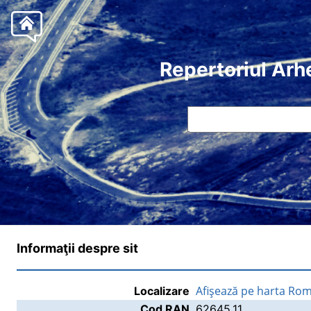
Repertoriul Arh
Informaţii despre sit
Afişează pe harta Rom
Localizare
Cod RAN
62645.11