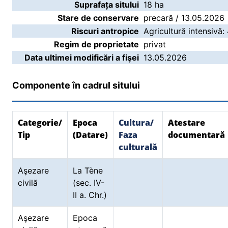
Suprafața sitului
18 ha
Stare de conservare
precară / 13.05.2026
Riscuri antropice
Agricultură intensivă:
Regim de proprietate
privat
Data ultimei modificări a fişei
13.05.2026
Componente în cadrul sitului
Categorie/
Epoca
Cultura/
Atestare
Tip
(Datare)
Faza
documentară
culturală
Aşezare
La Tène
civilă
(sec. IV-
II a. Chr.)
Aşezare
Epoca