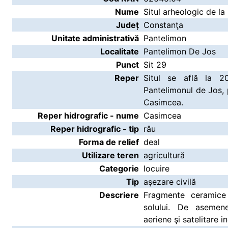
Nume
Situl arheologic de la
Județ
Constanţa
Unitate administrativă
Pantelimon
Localitate
Pantelimon De Jos
Punct
Sit 29
Reper
Situl se află la 
Pantelimonul de Jos, 
Casimcea.
Reper hidrografic - nume
Casimcea
Reper hidrografic - tip
râu
Forma de relief
deal
Utilizare teren
agricultură
Categorie
locuire
Tip
aşezare civilă
Descriere
Fragmente ceramice 
solului. De asemene
aeriene şi satelitare 