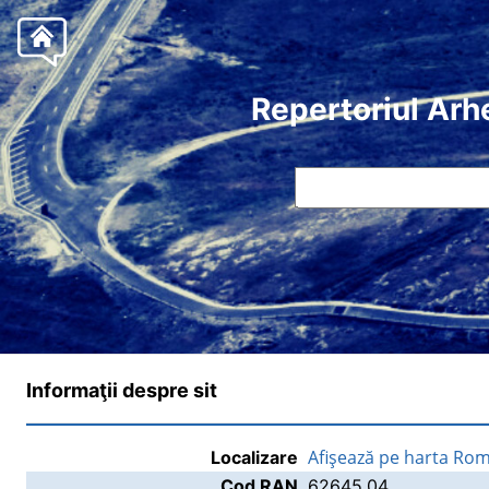
Repertoriul Arh
Informaţii despre sit
Afişează pe harta Rom
Localizare
Cod RAN
62645.04