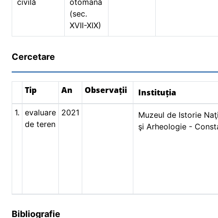
civilă
otomană
(sec.
XVII-XIX)
Cercetare
Tip
An
Observații
Instituția
1.
evaluare
2021
Muzeul de Istorie Naţ
de teren
şi Arheologie - Const
Bibliografie