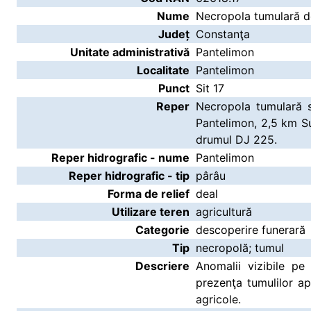
Nume
Necropola tumulară de
Județ
Constanţa
Unitate administrativă
Pantelimon
Localitate
Pantelimon
Punct
Sit 17
Reper
Necropola tumulară s
Pantelimon, 2,5 km Su
drumul DJ 225.
Reper hidrografic - nume
Pantelimon
Reper hidrografic - tip
pârâu
Forma de relief
deal
Utilizare teren
agricultură
Categorie
descoperire funerară
Tip
necropolă; tumul
Descriere
Anomalii vizibile pe 
prezenţa tumulilor apl
agricole.