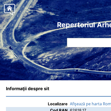
Repertoriul Arh
Informaţii despre sit
Afişează pe harta Rom
Localizare
Cod RAN
62618.17