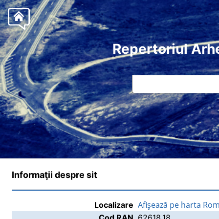
Repertoriul Arh
Informaţii despre sit
Afişează pe harta Rom
Localizare
Cod RAN
62618.18