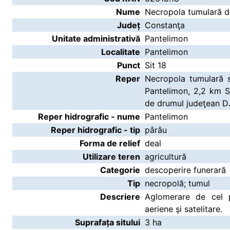
Nume
Necropola tumulară de
Județ
Constanţa
Unitate administrativă
Pantelimon
Localitate
Pantelimon
Punct
Sit 18
Reper
Necropola tumulară s
Pantelimon, 2,2 km S
de drumul judeţean D
Reper hidrografic - nume
Pantelimon
Reper hidrografic - tip
pârâu
Forma de relief
deal
Utilizare teren
agricultură
Categorie
descoperire funerară
Tip
necropolă; tumul
Descriere
Aglomerare de cel p
aeriene şi satelitare.
Suprafața sitului
3 ha