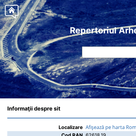
Repertoriul Arh
Informaţii despre sit
Afişează pe harta Rom
Localizare
Cod RAN
62618.19