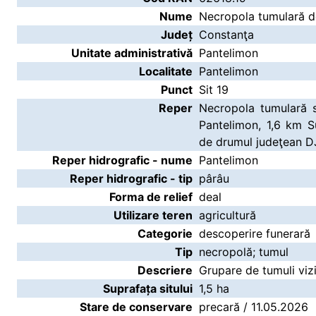
Nume
Necropola tumulară de
Județ
Constanţa
Unitate administrativă
Pantelimon
Localitate
Pantelimon
Punct
Sit 19
Reper
Necropola tumulară s
Pantelimon, 1,6 km S
de drumul judeţean D
Reper hidrografic - nume
Pantelimon
Reper hidrografic - tip
pârâu
Forma de relief
deal
Utilizare teren
agricultură
Categorie
descoperire funerară
Tip
necropolă; tumul
Descriere
Grupare de tumuli vizib
Suprafața sitului
1,5 ha
Stare de conservare
precară / 11.05.2026