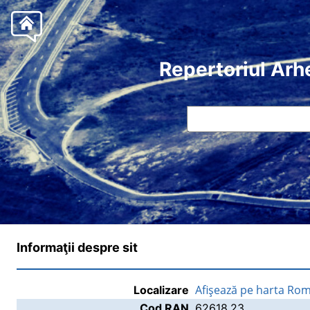
Repertoriul Arh
Informaţii despre sit
Afişează pe harta Rom
Localizare
Cod RAN
62618.23