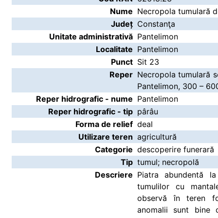
Nume
Necropola tumulară de
Județ
Constanţa
Unitate administrativă
Pantelimon
Localitate
Pantelimon
Punct
Sit 23
Reper
Necropola tumulară se
Pantelimon, 300 – 60
Reper hidrografic - nume
Pantelimon
Reper hidrografic - tip
pârâu
Forma de relief
deal
Utilizare teren
agricultură
Categorie
descoperire funerară
Tip
tumul; necropolă
Descriere
Piatra abundentă la
tumulilor cu mantal
observă în teren fo
anomalii sunt bine 