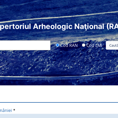
pertoriul Arheologic Naţional (R
Cod RAN
Cod LMI
mâniei
*