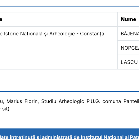
ia
Nume
 Istorie Naţională şi Arheologie - Constanţa
BĂJEN
NOPCE
LASCU
cu, Marius Florin, Studiu Arheologic P.U.G. comuna Pantel
 sit)
ate întreţinută şi administrată de
Institutul Național al Pa