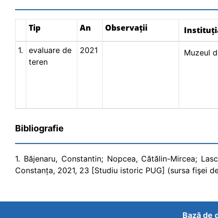
Tip
An
Observații
Instituț
1.
evaluare de
2021
Muzeul de
teren
Bibliografie
1. Băjenaru, Constantin; Nopcea, Cătălin-Mircea; Las
Constanța, 2021, 23 [Studiu istoric PUG] (sursa fişei de
Bază de d