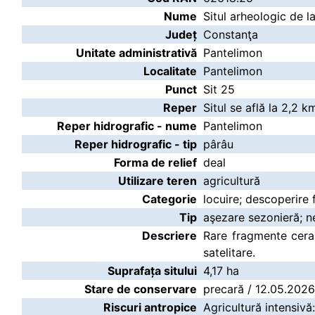
Nume
Situl arheologic de l
Județ
Constanţa
Unitate administrativă
Pantelimon
Localitate
Pantelimon
Punct
Sit 25
Reper
Situl se află la 2,2
Reper hidrografic - nume
Pantelimon
Reper hidrografic - tip
pârâu
Forma de relief
deal
Utilizare teren
agricultură
Categorie
locuire; descoperire 
Tip
aşezare sezonieră; n
Descriere
Rare fragmente ceram
satelitare.
Suprafața sitului
4,17 ha
Stare de conservare
precară / 12.05.2026
Riscuri antropice
Agricultură intensivă