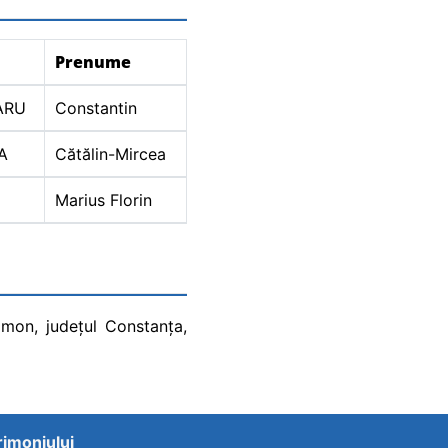
Prenume
ARU
Constantin
A
Cătălin-Mircea
Marius Florin
imon, județul Constanța,
trimoniului