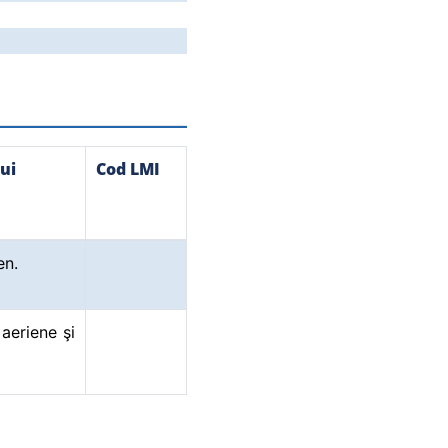
ui
Cod LMI
en.
aeriene şi