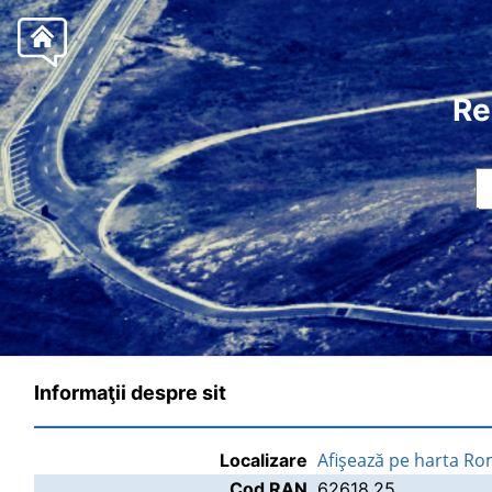
Re
Informaţii despre sit
Afişează pe harta Ro
Localizare
Cod RAN
62618.25