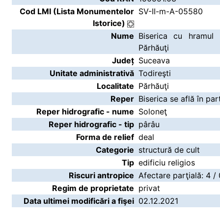
Cod LMI (Lista Monumentelor
SV-II-m-A-05580
Istorice)
Nume
Biserica cu hramul 
Părhăuţi
Județ
Suceava
Unitate administrativă
Todireşti
Localitate
Părhăuţi
Reper
Biserica se află în part
Reper hidrografic - nume
Soloneţ
Reper hidrografic - tip
pârâu
Forma de relief
deal
Categorie
structură de cult
Tip
edificiu religios
Riscuri antropice
Afectare parţială: 4 /
Regim de proprietate
privat
Data ultimei modificări a fişei
02.12.2021