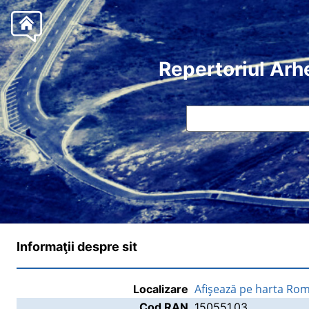
Repertoriul Arh
Informaţii despre sit
Afişează pe harta Rom
Localizare
Cod RAN
150551.03