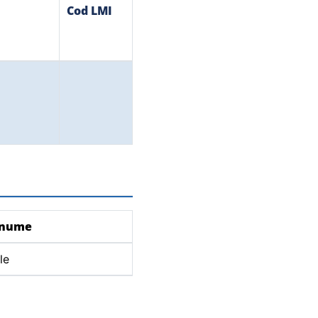
Cod LMI
enume
le