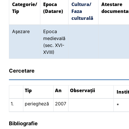
Categorie/
Epoca
Cultura/
Atestare
Tip
(Datare)
Faza
documenta
culturală
Aşezare
Epoca
medievală
(sec. XVI-
XVIII)
Cercetare
Tip
An
Observații
Insti
1.
periegheză
2007
*
Bibliografie