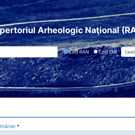
pertoriul Arheologic Naţional (R
Cod RAN
Cod LMI
omâniei
*