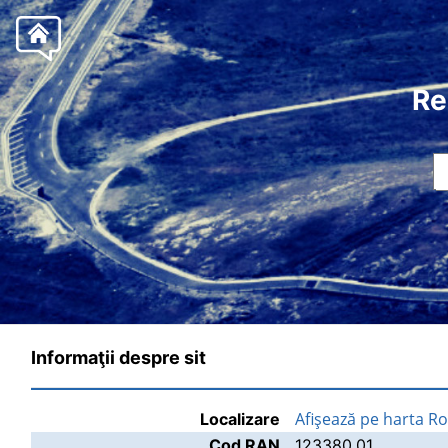
Re
Informaţii despre sit
Afişează pe harta R
Localizare
Cod RAN
123380.01