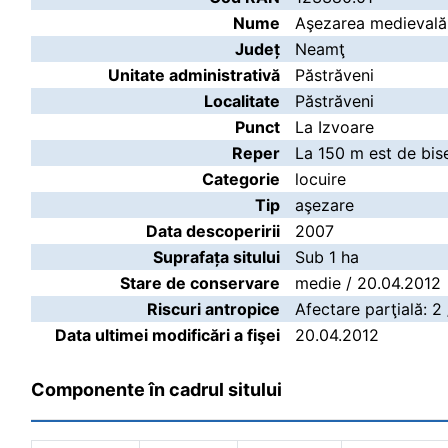
Nume
Aşezarea medievală 
Județ
Neamţ
Unitate administrativă
Păstrăveni
Localitate
Păstrăveni
Punct
La Izvoare
Reper
La 150 m est de biser
Categorie
locuire
Tip
aşezare
Data descoperirii
2007
Suprafața sitului
Sub 1 ha
Stare de conservare
medie / 20.04.2012
Riscuri antropice
Afectare parţială: 2
Data ultimei modificări a fişei
20.04.2012
Componente în cadrul sitului