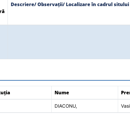
Descriere/ Observații/ Localizare în cadrul sitului
ră
tuția
Nume
Pr
DIACONU,
Vasi