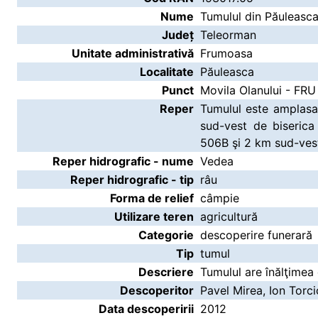
Nume
Tumulul din Păuleasc
Județ
Teleorman
Unitate administrativă
Frumoasa
Localitate
Păuleasca
Punct
Movila Olanului - FR
Reper
Tumulul este amplasat
sud-vest de biseric
506B şi 2 km sud-ves
Reper hidrografic - nume
Vedea
Reper hidrografic - tip
râu
Forma de relief
câmpie
Utilizare teren
agricultură
Categorie
descoperire funerară
Tip
tumul
Descriere
Tumulul are înălţimea 
Descoperitor
Pavel Mirea, Ion Torci
Data descoperirii
2012