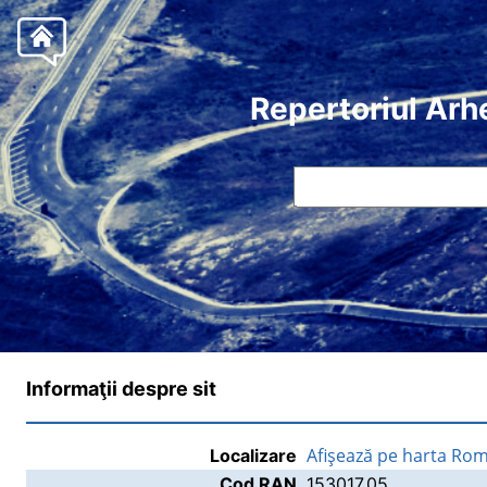
Repertoriul Arh
Informaţii despre sit
Afişează pe harta Rom
Localizare
Cod RAN
153017.05