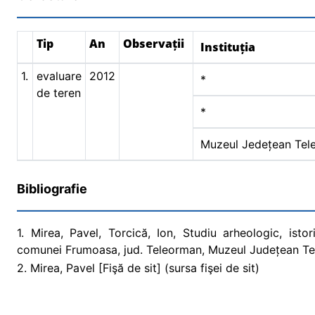
Tip
An
Observații
Instituția
1.
evaluare
2012
*
de teren
*
Muzeul Jedețean Tel
Bibliografie
1. Mirea, Pavel, Torcică, Ion, Studiu arheologic, isto
comunei Frumoasa, jud. Teleorman, Muzeul Județean Te
2. Mirea, Pavel [Fişă de sit] (sursa fişei de sit)