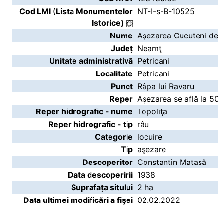
Cod LMI (Lista Monumentelor
NT-I-s-B-10525
Istorice)
Nume
Aşezarea Cucuteni de 
Județ
Neamţ
Unitate administrativă
Petricani
Localitate
Petricani
Punct
Râpa lui Ravaru
Reper
Aşezarea se află la 5
Reper hidrografic - nume
Topoliţa
Reper hidrografic - tip
râu
Categorie
locuire
Tip
aşezare
Descoperitor
Constantin Matasă
Data descoperirii
1938
Suprafața sitului
2 ha
Data ultimei modificări a fişei
02.02.2022