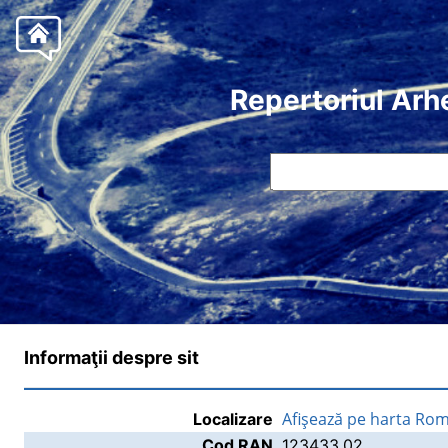
Repertoriul Arh
Informaţii despre sit
Afişează pe harta Rom
Localizare
Cod RAN
123433.02