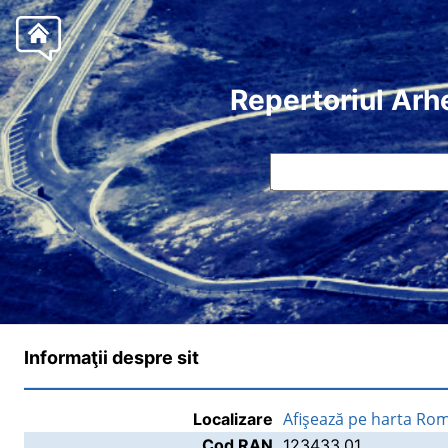
Repertoriul Arh
Informaţii despre sit
Afişează pe harta Rom
Localizare
Cod RAN
123433.01