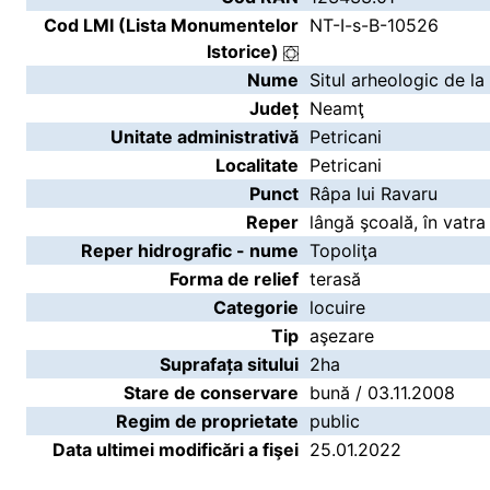
Cod LMI (Lista Monumentelor
NT-I-s-B-10526
Istorice)
Nume
Situl arheologic de la
Județ
Neamţ
Unitate administrativă
Petricani
Localitate
Petricani
Punct
Râpa lui Ravaru
Reper
lângă şcoală, în vatra 
Reper hidrografic - nume
Topoliţa
Forma de relief
terasă
Categorie
locuire
Tip
aşezare
Suprafața sitului
2ha
Stare de conservare
bună / 03.11.2008
Regim de proprietate
public
Data ultimei modificări a fişei
25.01.2022