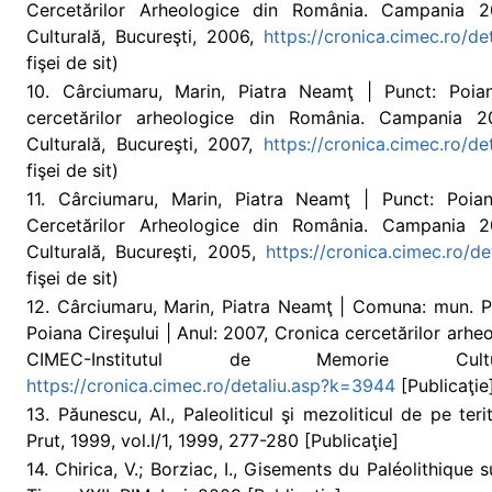
Cercetărilor Arheologice din România. Campania 2
Culturală, Bucureşti, 2006,
https://cronica.cimec.ro/d
fişei de sit)
10. Cârciumaru, Marin, Piatra Neamţ | Punct: Poian
cercetărilor arheologice din România. Campania 2
Culturală, Bucureşti, 2007,
https://cronica.cimec.ro/d
fişei de sit)
11. Cârciumaru, Marin, Piatra Neamţ | Punct: Poian
Cercetărilor Arheologice din România. Campania 2
Culturală, Bucureşti, 2005,
https://cronica.cimec.ro/d
fişei de sit)
12. Cârciumaru, Marin, Piatra Neamţ | Comuna: mun. P
Poiana Cireşului | Anul: 2007, Cronica cercetărilor ar
CIMEC-Institutul de Memorie Cultu
https://cronica.cimec.ro/detaliu.asp?k=3944
[Publicaţie]
13. Păunescu, Al., Paleoliticul şi mezoliticul de pe teri
Prut, 1999, vol.I/1, 1999, 277-280 [Publicaţie]
14. Chirica, V.; Borziac, I., Gisements du Paléolithique 