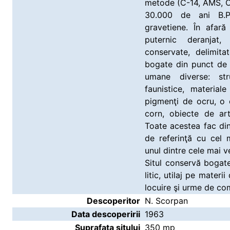
metode (C-14, AMS, O
30.000 de ani B.P.
gravetiene. În afară
puternic deranjat,
conservate, delimita
bogate din punct de v
umane diverse: stru
faunistice, material
pigmenţi de ocru, o 
corn, obiecte de art
Toate acestea fac din
de referinţă cu cel 
unul dintre cele mai v
Situl conservă bogate
litic, utilaj pe materi
locuire şi urme de co
Descoperitor
N. Scorpan
Data descoperirii
1963
Suprafața sitului
350 mp