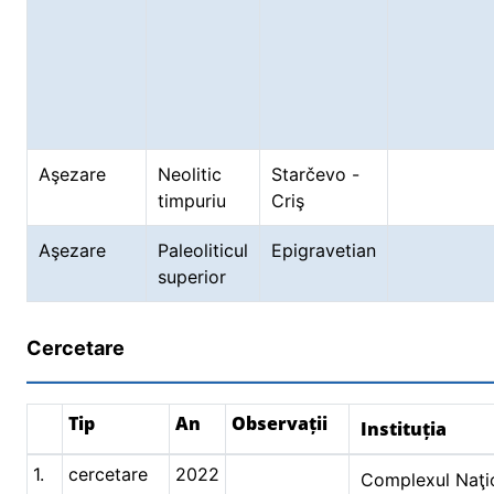
Aşezare
Neolitic
Starčevo -
timpuriu
Criş
Aşezare
Paleoliticul
Epigravetian
superior
Cercetare
Tip
An
Observații
Instituția
1.
cercetare
2022
Complexul Naţi