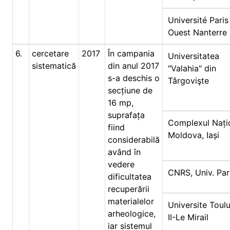
Université Paris
Ouest Nanterre
6.
cercetare
2017
În campania
Universitatea
sistematică
din anul 2017
"Valahia" din
s-a deschis o
Târgovişte
secțiune de
16 mp,
suprafața
Complexul Nați
fiind
Moldova, Iași
considerabilă
având în
vedere
CNRS, Univ. Par
dificultatea
recuperării
materialelor
Universite Toul
arheologice,
II-Le Mirail
iar sistemul