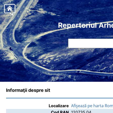
Repertoriul Arh
Informaţii despre sit
Afişează pe harta Rom
Localizare
Cod RAN
120735.04