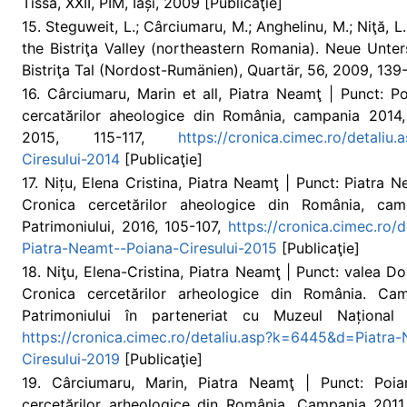
Tissa, XXII, PIM, Iași, 2009 [Publicaţie]
15. Steguweit, L.; Cârciumaru, M.; Anghelinu, M.; Niţă, L
the Bistriţa Valley (northeastern Romania). Neue Unt
Bistriţa Tal (Nordost-Rumänien), Quartär, 56, 2009, 139-
16. Cârciumaru, Marin et all, Piatra Neamţ | Punct: Po
cercatărilor aheologice din România, campania 2014, I
2015, 115-117,
https://cronica.cimec.ro/detali
Ciresului-2014
[Publicaţie]
17. Nițu, Elena Cristina, Piatra Neamţ | Punct: Piatra N
Cronica cercetărilor aheologice din România, camp
Patrimoniului, 2016, 105-107,
https://cronica.cimec.ro
Piatra-Neamt--Poiana-Ciresului-2015
[Publicaţie]
18. Niţu, Elena-Cristina, Piatra Neamţ | Punct: valea Do
Cronica cercetărilor arheologice din România. Camp
Patrimoniului în parteneriat cu Muzeul Național 
https://cronica.cimec.ro/detaliu.asp?k=6445&d=Piatr
Ciresului-2019
[Publicaţie]
19. Cârciumaru, Marin, Piatra Neamţ | Punct: Poian
cercetărilor arheologice din România. Campania 2011, I