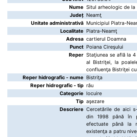
Nume
Situl arheologic de la
Județ
Neamţ
Unitate administrativă
Municipiul Piatra-Ne
Localitate
Piatra-Neamţ
Adresa
cartierul Doamna
Punct
Poiana Cireşului
Reper
Staţiunea se află la 
al Bistriţei, la poa
confluenţa Bistriţei 
Reper hidrografic - nume
Bistriţa
Reper hidrografic - tip
râu
Categorie
locuire
Tip
aşezare
Descriere
Cercetările de aici s
din 1998 până în pr
efectuate până la
existenţa a patru nive