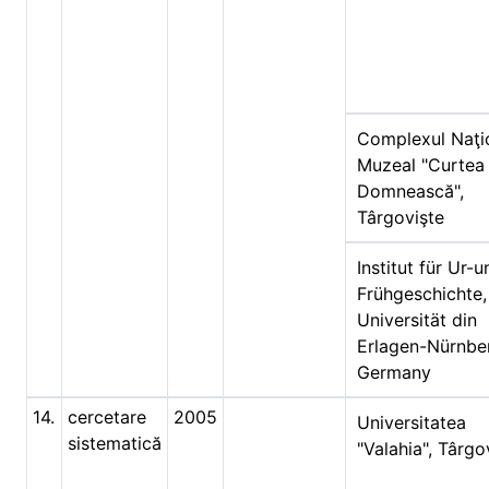
Complexul Naţi
Muzeal "Curtea
Domnească",
Târgovişte
Institut für Ur-u
Frühgeschichte,
Universität din
Erlagen-Nürnbe
Germany
14.
cercetare
2005
Universitatea
sistematică
"Valahia", Târgo