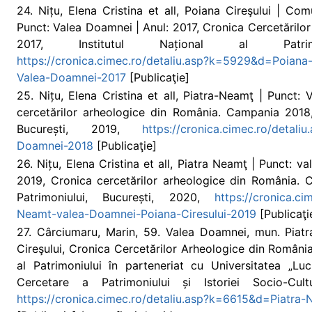
24. Nițu, Elena Cristina et all, Poiana Cireşului | C
Punct: Valea Doamnei | Anul: 2017, Cronica Cercetăril
2017, Institutul Național al Patrimo
https://cronica.cimec.ro/detaliu.asp?k=5929&d=Poiana
Valea-Doamnei-2017
[Publicaţie]
25. Nițu, Elena Cristina et all, Piatra-Neamţ | Punct:
cercetărilor arheologice din România. Campania 2018, I
București, 2019,
https://cronica.cimec.ro/detal
Doamnei-2018
[Publicaţie]
26. Nițu, Elena Cristina et all, Piatra Neamţ | Punct: v
2019, Cronica cercetărilor arheologice din România. C
Patrimoniului, București, 2020,
https://cronica.c
Neamt-valea-Doamnei-Poiana-Ciresului-2019
[Publicaţi
27. Cârciumaru, Marin, 59. Valea Doamnei, mun. Piat
Cireşului, Cronica Cercetărilor Arheologice din Români
al Patrimoniului în parteneriat cu Universitatea „Lu
Cercetare a Patrimoniului și Istoriei Socio-Cult
https://cronica.cimec.ro/detaliu.asp?k=6615&d=Piatra