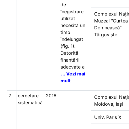
de
înegistrare
Complexul Nați
utilizat
Muzeal "Curtea
necesită un
Domnească"
timp
Târgovişte
îndelungat
(fig. 1).
Datorită
finanțării
adecvate a
... Vezi mai
mult
7.
cercetare
2016
Complexul Naţi
sistematică
Moldova, Iași
Univ. Paris X