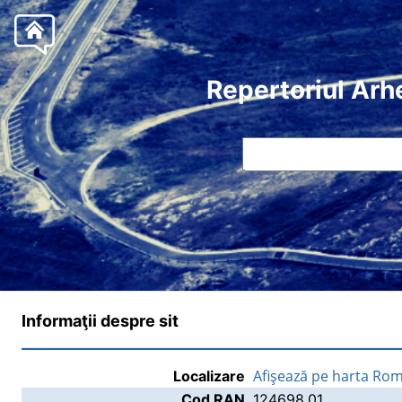
Repertoriul Arh
Informaţii despre sit
Afişează pe harta Rom
Localizare
Cod RAN
124698.01