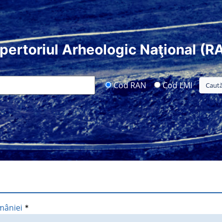
pertoriul Arheologic Naţional (R
Cod RAN
Cod LMI
mâniei
*