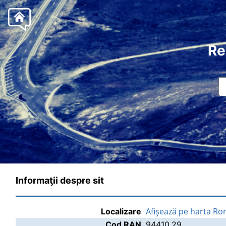
Re
Informaţii despre sit
Afişează pe harta Ro
Localizare
Cod RAN
94410.29