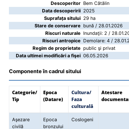
Descoperitor
Bem Cătălin
Data descoperirii
2025
Suprafața sitului
29 ha
Stare de conservare
bună / 28.01.2026
Riscuri naturale
Inundaţii: 2 / 28.01.
Riscuri antropice
Demolare: 4 / 28.01.
Regim de proprietate
public şi privat
Data ultimei modificări a fişei
06.05.2026
Componente în cadrul sitului
Categorie/
Epoca
Cultura/
Atestare
Tip
(Datare)
Faza
documenta
culturală
Aşezare
Epoca
Coslogeni
civilă
bronzului