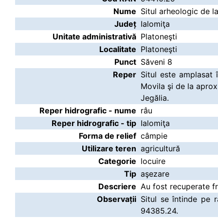
Nume
Situl arheologic de l
Județ
Ialomiţa
Unitate administrativă
Platoneşti
Localitate
Platoneşti
Punct
Săveni 8
Reper
Situl este amplasat 
Movila şi de la aprox
Jegălia.
Reper hidrografic - nume
râu
Reper hidrografic - tip
Ialomiţa
Forma de relief
câmpie
Utilizare teren
agricultură
Categorie
locuire
Tip
aşezare
Descriere
Au fost recuperate 
Observații
Situl se întinde pe
94385.24.