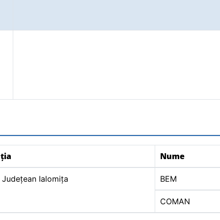
ția
Nume
 Județean Ialomița
BEM
COMAN