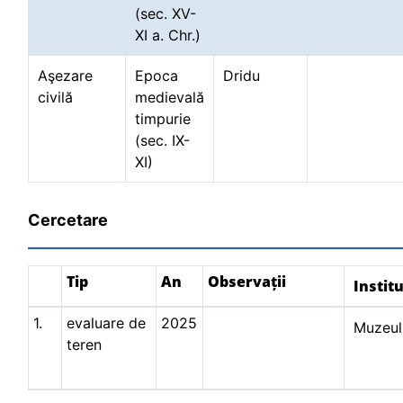
(sec. XV-
XI a. Chr.)
Aşezare
Epoca
Dridu
civilă
medievală
timpurie
(sec. IX-
XI)
Cercetare
Tip
An
Observații
Institu
1.
evaluare de
2025
Muzeul
teren