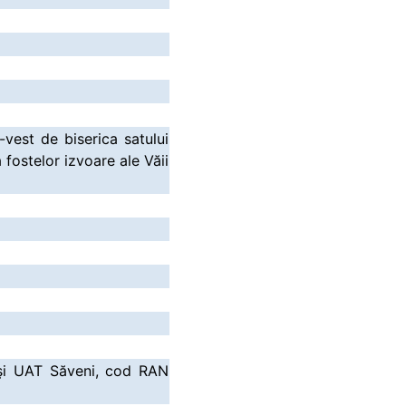
vest de biserica satului
 fostelor izvoare ale Văii
 şi UAT Săveni, cod RAN