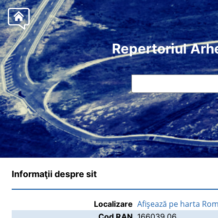
Repertoriul Arh
Informaţii despre sit
Afişează pe harta Rom
Localizare
Cod RAN
166039.06