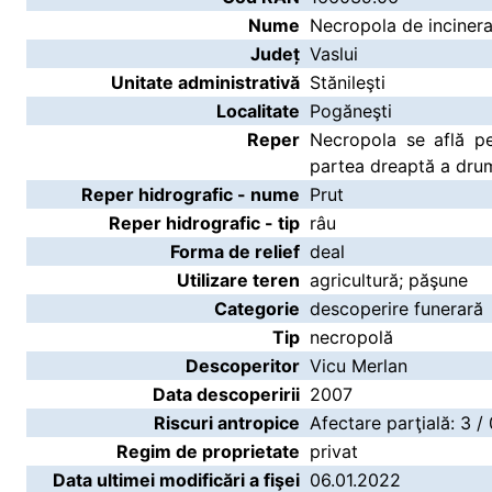
Nume
Necropola de incinera
Județ
Vaslui
Unitate administrativă
Stănileşti
Localitate
Pogăneşti
Reper
Necropola se află pe
partea dreaptă a drum
Reper hidrografic - nume
Prut
Reper hidrografic - tip
râu
Forma de relief
deal
Utilizare teren
agricultură; păşune
Categorie
descoperire funerară
Tip
necropolă
Descoperitor
Vicu Merlan
Data descoperirii
2007
Riscuri antropice
Afectare parţială: 3 /
Regim de proprietate
privat
Data ultimei modificări a fişei
06.01.2022