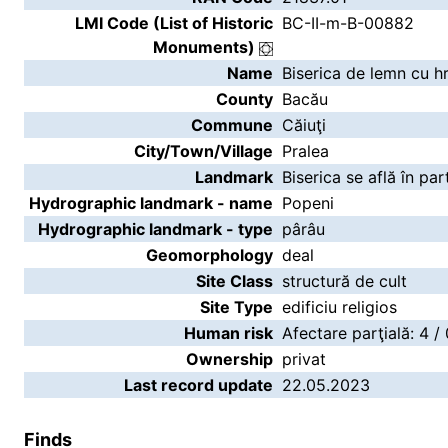
LMI Code (List of Historic
BC-II-m-B-00882
Monuments)
Name
Biserica de lemn cu hr
County
Bacău
Commune
Căiuţi
City/Town/Village
Pralea
Landmark
Biserica se află în par
Hydrographic landmark - name
Popeni
Hydrographic landmark - type
pârâu
Geomorphology
deal
Site Class
structură de cult
Site Type
edificiu religios
Human risk
Afectare parţială: 4 /
Ownership
privat
Last record update
22.05.2023
Finds