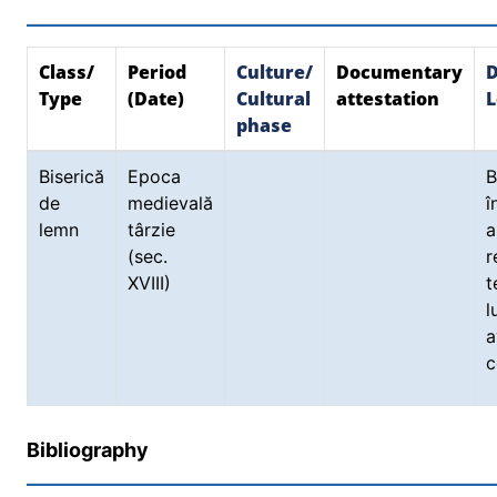
Class/
Period
Culture/
Documentary
D
Type
(Date)
Cultural
attestation
L
phase
Biserică
Epoca
B
de
medievală
î
lemn
târzie
a
(sec.
r
XVIII)
t
l
a
c
Bibliography