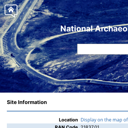
National Archaeo
Site Information
Display on the map o
Location
RAN Code
21837.01