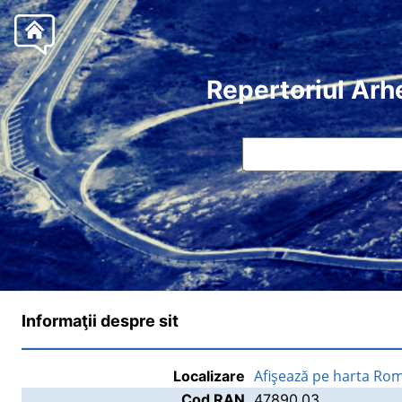
Repertoriul Arh
Informaţii despre sit
Afişează pe harta Rom
Localizare
Cod RAN
47890.03