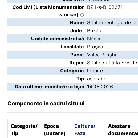
Cod LMI (Lista Monumentelor
BZ-I-s-B-02271
Istorice)
Nume
Situl arheologic de la
Județ
Buzău
Unitate administrativă
Năeni
Localitate
Proşca
Punct
Valea Proştii
Reper
Situl se află la S-V de
Categorie
locuire
Tip
aşezare
Data ultimei modificări a fişei
14.05.2026
Componente în cadrul sitului
Categorie/
Epoca
Cultura/
Atestare
Tip
(Datare)
Faza
documenta