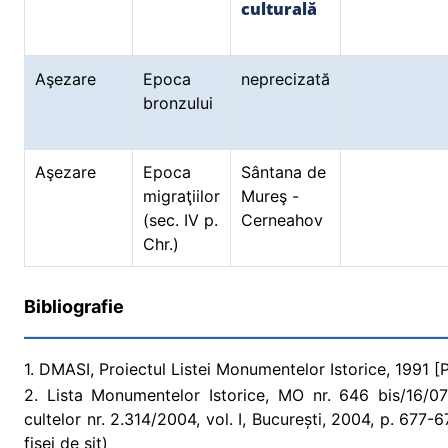
culturală
Aşezare
Epoca
neprecizată
bronzului
Aşezare
Epoca
Sântana de
migraţiilor
Mureş -
(sec. IV p.
Cerneahov
Chr.)
Bibliografie
1. DMASI, Proiectul Listei Monumentelor Istorice, 1991 [Pr
2. Lista Monumentelor Istorice, MO nr. 646 bis/16/07/2
cultelor nr. 2.314/2004, vol. I, București, 2004, p. 677
fişei de sit)