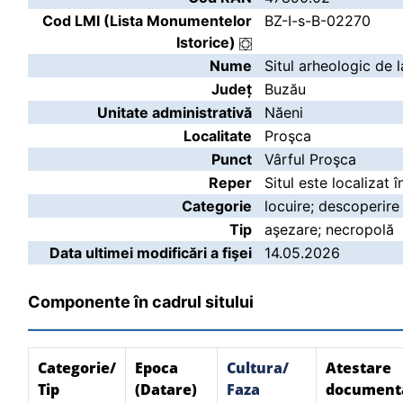
Cod LMI (Lista Monumentelor
BZ-I-s-B-02270
Istorice)
Nume
Situl arheologic de 
Județ
Buzău
Unitate administrativă
Năeni
Localitate
Proşca
Punct
Vârful Proşca
Reper
Situl este localizat 
Categorie
locuire; descoperire
Tip
aşezare; necropolă
Data ultimei modificări a fişei
14.05.2026
Componente în cadrul sitului
Categorie/
Epoca
Cultura/
Atestare
Tip
(Datare)
Faza
document