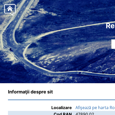
Re
Informaţii despre sit
Afişează pe harta R
Localizare
Cod RAN
47890.02