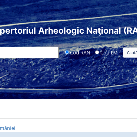
pertoriul Arheologic Naţional (R
Cod RAN
Cod LMI
omâniei