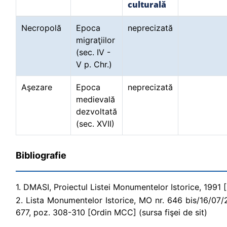
culturală
Necropolă
Epoca
neprecizată
migraţiilor
(sec. IV -
V p. Chr.)
Aşezare
Epoca
neprecizată
medievală
dezvoltată
(sec. XVII)
Bibliografie
1. DMASI, Proiectul Listei Monumentelor Istorice, 1991 [P
2. Lista Monumentelor Istorice, MO nr. 646 bis/16/07/200
677, poz. 308-310 [Ordin MCC] (sursa fişei de sit)