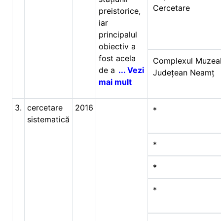
Cercetare
preistorice,
iar
principalul
obiectiv a
fost acela
Complexul Muzea
de a
... Vezi
Județean Neamț
mai mult
3.
cercetare
2016
*
sistematică
*
*
*