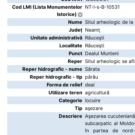
Cod LMI (Lista Monumentelor
NT-I-s-B-10531
Istorice)
Nume
Situl arheologic de la
Județ
Neamţ
Unitate administrativă
Răuceşti
Localitate
Răuceşti
Punct
Dealul Munteni
Reper
Situl arheologic se af
Reper hidrografic - nume
Sărata
Reper hidrografic - tip
pârâu
Forma de relief
deal
Utilizare teren
agricultură
Categorie
locuire
Tip
aşezare
Descriere
Aşezarea cucuteniană d
subcarpatic al Moldov
în partea de nord-