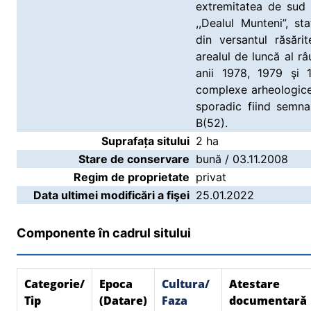
extremitatea de sud 
,,Dealul Munteni”, s
din versantul răsăr
arealul de luncă al râ
anii 1978, 1979 şi 
complexe arheologice 
sporadic fiind semna
B(52).
Suprafața sitului
2 ha
Stare de conservare
bună / 03.11.2008
Regim de proprietate
privat
Data ultimei modificări a fişei
25.01.2022
Componente în cadrul sitului
Categorie/
Epoca
Cultura/
Atestare
Tip
(Datare)
Faza
documentară