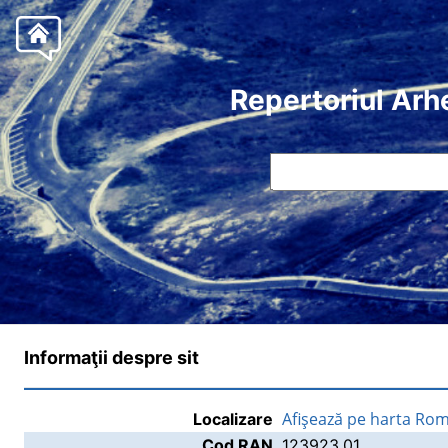
Repertoriul Arh
Informaţii despre sit
Afişează pe harta Rom
Localizare
Cod RAN
123923.01