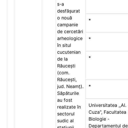
s-a
desfășurat
o nouă
*
campanie
de cercetări
arheologice
*
în situl
cucutenian
*
de la
Răucești
(com.
Răucești,
jud. Neamț).
*
Săpăturile
au fost
Universitatea ,,Al. 
realizate în
Cuza", Facultatea
sectorul
Biologie -
sudic al
Departamentul de
stațiunii