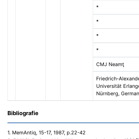
*
*
*
*
CMJ Neamţ
Friedrich-Alexand
Universität Erlang
Nürnberg, German
Bibliografie
1. MemAntiq, 15-17, 1987, p.22-42