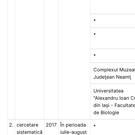
*
*
*
Complexul Muzea
Judeţean Neamţ
Universitatea
"Alexandru Ioan C
din Iași - Facultat
de Biologie
2.
cercetare
2017
În perioada
*
sistematică
iulie-august