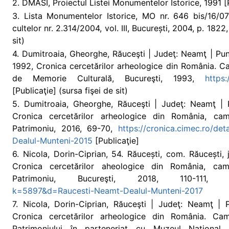
2. DMASI, Proiectul Listei Monumentelor Istorice, 1991 [P
3. Lista Monumentelor Istorice, MO nr. 646 bis/16/07/2
cultelor nr. 2.314/2004, vol. III, București, 2004, p. 182
sit)
4. Dumitroaia, Gheorghe, Răuceşti | Judeţ: Neamţ | Punc
1992, Cronica cercetărilor arheologice din România. C
de Memorie Culturală, Bucureşti, 1993,
https:
[Publicaţie] (sursa fişei de sit)
5. Dumitroaia, Gheorghe, Răuceşti | Judeţ: Neamţ | 
Cronica cercetărilor arheologice din România, camp
Patrimoniu, 2016, 69-70,
https://cronica.cimec.ro/d
Dealul-Munteni-2015
[Publicaţie]
6. Nicola, Dorin-Ciprian, 54. Răucești, com. Răucești,
Cronica cercetărilor aheologice din România, camp
Patrimoniu, Bucureşti, 2018, 110-111
k=5897&d=Raucesti-Neamt-Dealul-Munteni-2017
7. Nicola, Dorin-Ciprian, Răuceşti | Judeţ: Neamţ | 
Cronica cercetărilor arheologice din România. Camp
Patrimoniului în parteneriat cu Muzeul Național 