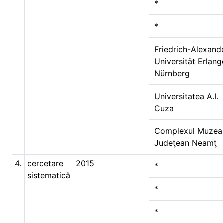
*
*
Friedrich-Alexand
Universität Erlang
Nürnberg
Universitatea A.I.
Cuza
Complexul Muzea
Judeţean Neamţ
4.
cercetare
2015
*
sistematică
*
*