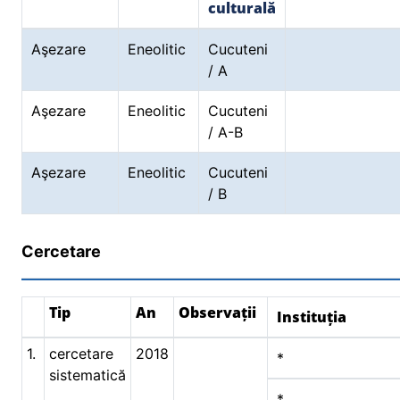
culturală
Aşezare
Eneolitic
Cucuteni
/ A
Aşezare
Eneolitic
Cucuteni
/ A-B
Aşezare
Eneolitic
Cucuteni
/ B
Cercetare
Tip
An
Observații
Instituția
1.
cercetare
2018
*
sistematică
*