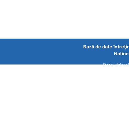
Bază de date întreţi
Națion
Data ultimei