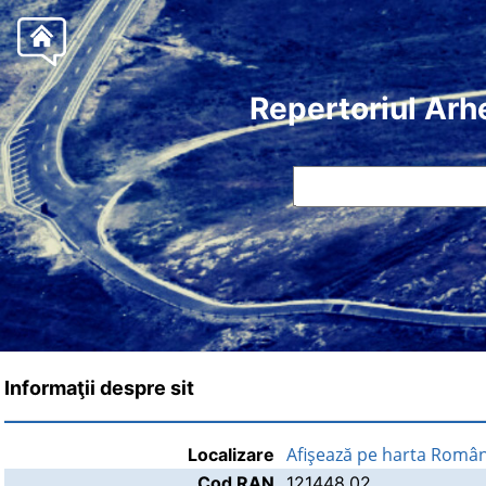
Repertoriul Arh
Informaţii despre sit
Afişează pe harta Român
Localizare
Cod RAN
121448.02