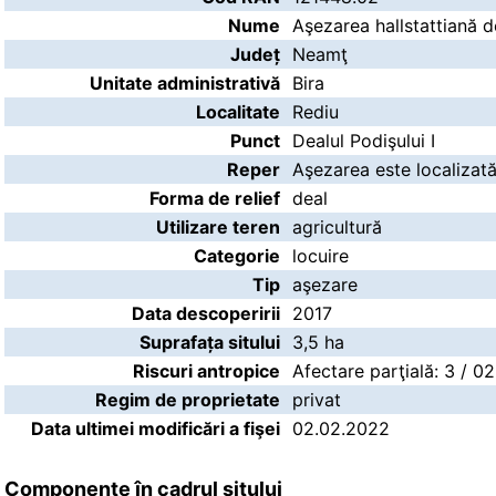
Nume
Aşezarea hallstattiană de
Județ
Neamţ
Unitate administrativă
Bira
Localitate
Rediu
Punct
Dealul Podişului I
Reper
Aşezarea este localizată
Forma de relief
deal
Utilizare teren
agricultură
Categorie
locuire
Tip
aşezare
Data descoperirii
2017
Suprafața sitului
3,5 ha
Riscuri antropice
Afectare parţială: 3 / 0
Regim de proprietate
privat
Data ultimei modificări a fişei
02.02.2022
Componente în cadrul sitului