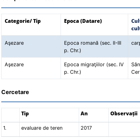
Categorie/ Tip
Epoca (Datare)
Cul
cul
Aşezare
Epoca romană (sec. II-III
car
p. Chr.)
Aşezare
Epoca migraţiilor (sec. IV
Sân
p. Chr.)
Cer
Cercetare
Tip
An
Observații
1.
evaluare de teren
2017