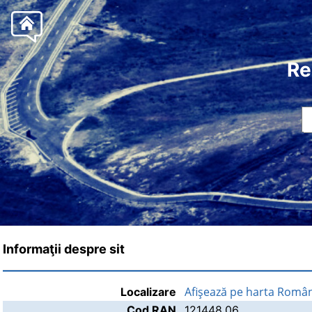
Re
Informaţii despre sit
Afişează pe harta Român
Localizare
Cod RAN
121448.06