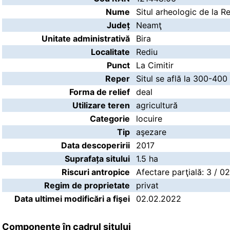
Nume
Situl arheologic de la Re
Județ
Neamţ
Unitate administrativă
Bira
Localitate
Rediu
Punct
La Cimitir
Reper
Situl se află la 300-400
Forma de relief
deal
Utilizare teren
agricultură
Categorie
locuire
Tip
aşezare
Data descoperirii
2017
Suprafața sitului
1.5 ha
Riscuri antropice
Afectare parţială: 3 / 0
Regim de proprietate
privat
Data ultimei modificări a fişei
02.02.2022
Componente în cadrul sitului