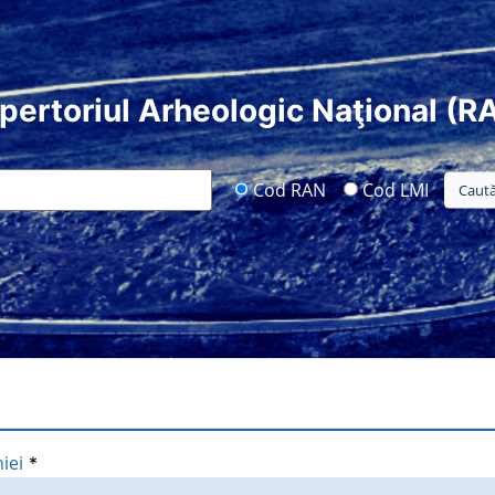
pertoriul Arheologic Naţional (R
Cod RAN
Cod LMI
iei
*