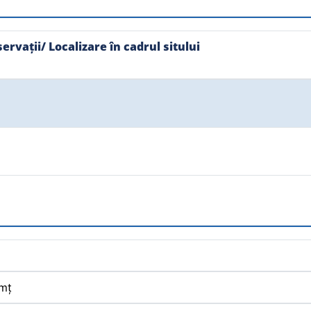
rvații/ Localizare în cadrul sitului
mț