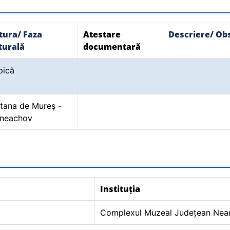
tura/ Faza
Atestare
Descriere/ Obse
turală
documentară
pică
tana de Mureş -
neachov
Instituția
Complexul Muzeal Județean Nea