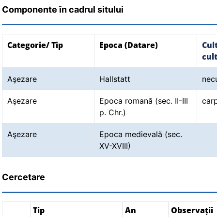
Componente în cadrul sitului
Categorie/ Tip
Epoca (Datare)
Cul
cul
Aşezare
Hallstatt
nec
Aşezare
Epoca romană (sec. II-III
car
p. Chr.)
Aşezare
Epoca medievală (sec.
XV-XVIII)
Cercetare
Tip
An
Observații