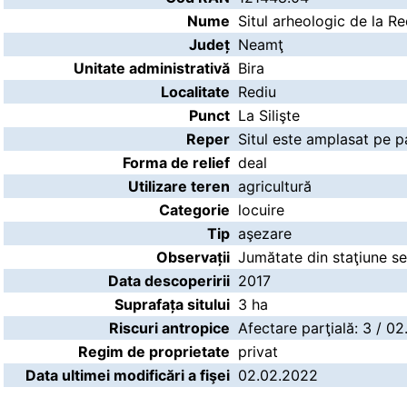
Nume
Situl arheologic de la Red
Județ
Neamţ
Unitate administrativă
Bira
Localitate
Rediu
Punct
La Silişte
Reper
Situl este amplasat pe pa
Forma de relief
deal
Utilizare teren
agricultură
Categorie
locuire
Tip
aşezare
Observații
Jumătate din staţiune se
Data descoperirii
2017
Suprafața sitului
3 ha
Riscuri antropice
Afectare parţială: 3 / 0
Regim de proprietate
privat
Data ultimei modificări a fişei
02.02.2022