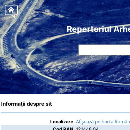
Repertoriul Arh
Informaţii despre sit
Afişează pe harta Român
Localizare
Cod RAN
121448.04