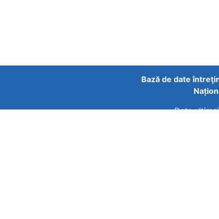
Bază de date întreţi
Națion
Data ultimei