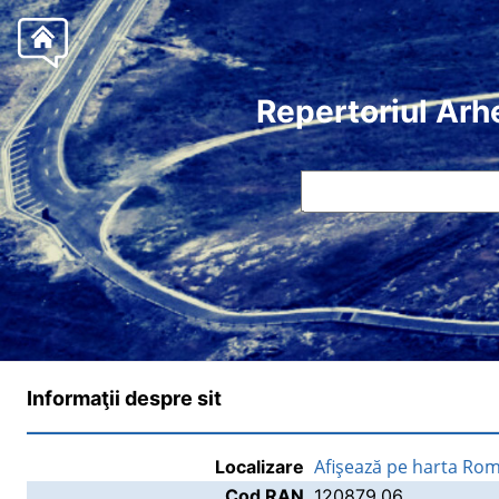
Repertoriul Arh
Informaţii despre sit
Afişează pe harta Rom
Localizare
Cod RAN
120879.06