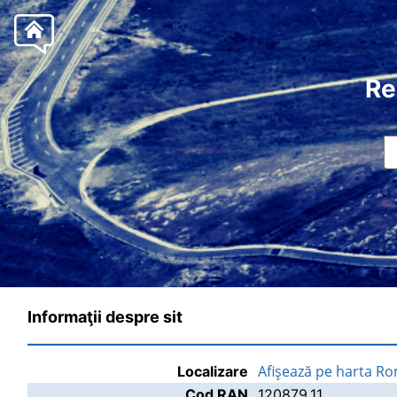
Re
Informaţii despre sit
Afişează pe harta Ro
Localizare
Cod RAN
120879.11