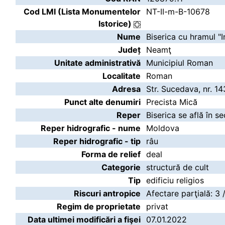
Cod LMI (Lista Monumentelor
NT-II-m-B-10678
Istorice)
Nume
Biserica cu hramul "I
Județ
Neamţ
Unitate administrativă
Municipiul Roman
Localitate
Roman
Adresa
Str. Sucedava, nr. 14
Punct alte denumiri
Precista Mică
Reper
Biserica se află în s
Reper hidrografic - nume
Moldova
Reper hidrografic - tip
râu
Forma de relief
deal
Categorie
structură de cult
Tip
edificiu religios
Riscuri antropice
Afectare parţială: 3 
Regim de proprietate
privat
Data ultimei modificări a fişei
07.01.2022