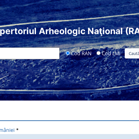
pertoriul Arheologic Naţional (R
Cod RAN
Cod LMI
mâniei
*