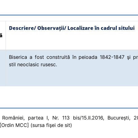
Descriere/ Observații/ Localizare în cadrul sitului
ă
Biserica a fost construită în peioada 1842-1847 şi p
stil neoclasic rusesc.
 României, partea I, Nr. 113 bis/15.II.2016, București, 
[Ordin MCC] (sursa fişei de sit)