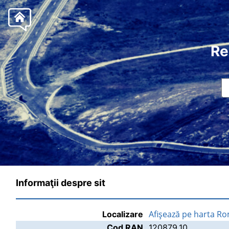
Re
Informaţii despre sit
Afişează pe harta Ro
Localizare
Cod RAN
120879.10