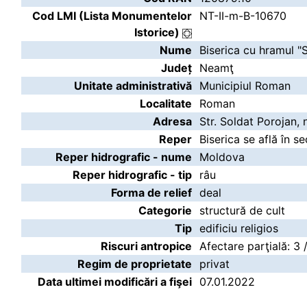
Cod LMI (Lista Monumentelor
NT-II-m-B-10670
Istorice)
Nume
Biserica cu hramul "
Județ
Neamţ
Unitate administrativă
Municipiul Roman
Localitate
Roman
Adresa
Str. Soldat Porojan, n
Reper
Biserica se află în s
Reper hidrografic - nume
Moldova
Reper hidrografic - tip
râu
Forma de relief
deal
Categorie
structură de cult
Tip
edificiu religios
Riscuri antropice
Afectare parţială: 3 
Regim de proprietate
privat
Data ultimei modificări a fişei
07.01.2022