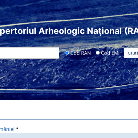
pertoriul Arheologic Naţional (R
Cod RAN
Cod LMI
mâniei
*