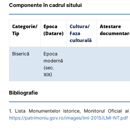
Componente în cadrul sitului
Categorie/
Epoca
Cultura/
Atestare
Tip
(Datare)
Faza
documentar
culturală
Biserică
Epoca
modernă
(sec.
XIX)
Bibliografie
1. Lista Monumentelor Istorice, Monitorul Oficial al
https://patrimoniu.gov.ro/images/lmi-2015/LMI-NT.pdf