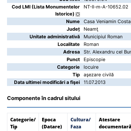
Cod LMI (Lista Monumentelor
NT-II-m-A-10652.02
Istorice)
Nume
Casa Veniamin Costa
Județ
Neamţ
Unitate administrativă
Municipiul Roman
Localitate
Roman
Adresa
Str. Alexandru cel Bun
Punct
Episcopie
Categorie
locuire
Tip
aşezare civilă
Data ultimei modificări a fişei
11.07.2013
Componente în cadrul sitului
Categorie/
Epoca
Cultura/
Atestare
Tip
(Datare)
Faza
documentar