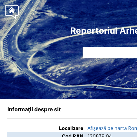
Repertoriul Arh
Informaţii despre sit
Afişează pe harta Ro
Localizare
Cod RAN
120879.04