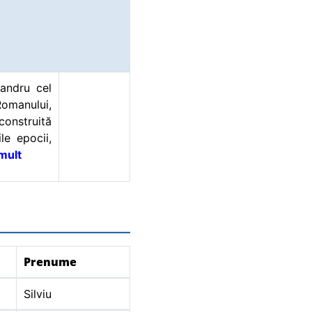
2015
andru cel
omanului,
construită
le epocii,
 mult
2003
2003
Prenume
Silviu