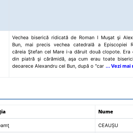
Vechea biserică ridicată de Roman I Muşat şi Alex
Bun, mai precis vechea catedrală a Episcopiei R
căreia Ştefan cel Mare i-a dăruit două clopote. Era 
din piatră şi cărămidă, aşa cum erau toate biserici
deoarece Alexandru cel Bun, după o "car
... Vezi mai
ția
Nume
eamţ
CEAUȘU