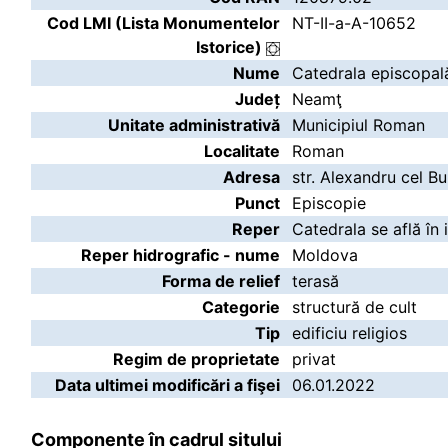
Cod LMI (Lista Monumentelor
NT-II-a-A-10652
Istorice)
Nume
Catedrala episcopal
Județ
Neamţ
Unitate administrativă
Municipiul Roman
Localitate
Roman
Adresa
str. Alexandru cel Bu
Punct
Episcopie
Reper
Catedrala se află în 
Reper hidrografic - nume
Moldova
Forma de relief
terasă
Categorie
structură de cult
Tip
edificiu religios
Regim de proprietate
privat
Data ultimei modificări a fişei
06.01.2022
Componente în cadrul sitului