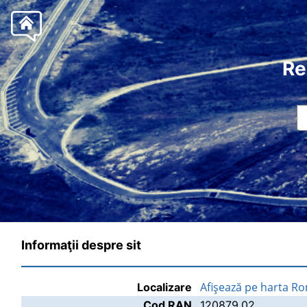
Re
Informaţii despre sit
Afişează pe harta R
Localizare
Cod RAN
120879.02