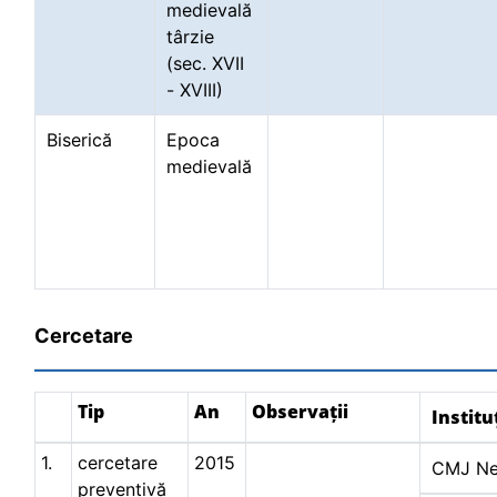
medievală
târzie
(sec. XVII
- XVIII)
Biserică
Epoca
medievală
Cercetare
Tip
An
Observații
Institu
1.
cercetare
2015
CMJ N
preventivă