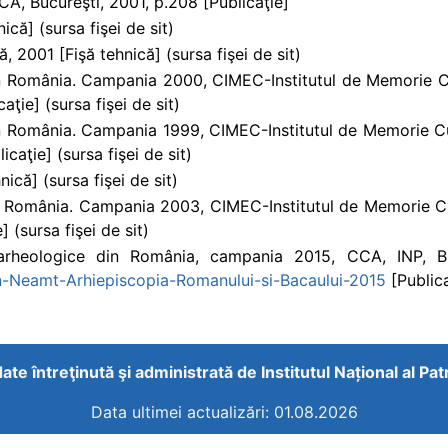
CA, Bucureşti, 2001, p.208 [Publicaţie]
că] (sursa fişei de sit)
2001 [Fişă tehnică] (sursa fişei de sit)
din România. Campania 2000, CIMEC-Institutul de Memorie Cu
aţie] (sursa fişei de sit)
din România. Campania 1999, CIMEC-Institutul de Memorie Cu
icaţie] (sursa fişei de sit)
ică] (sursa fişei de sit)
din România. Campania 2003, CIMEC-Institutul de Memorie Cu
] (sursa fişei de sit)
 arheologice din România, campania 2015, CCA, INP, Bu
n-Neamt-Arhiepiscopia-Romanului-si-Bacaului-2015
[Publica
ate întreţinută şi administrată de
Institutul Național al Pa
Data ultimei actualizări: 01.08.2026