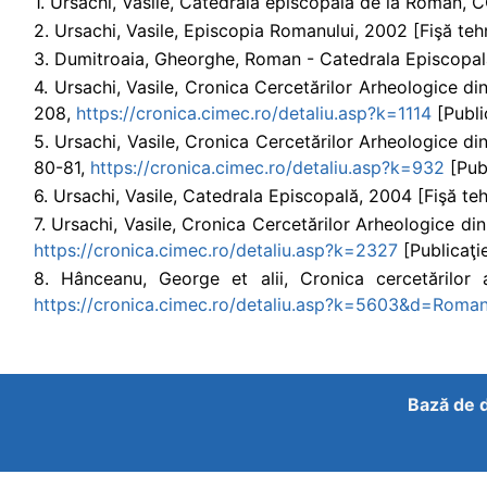
1. Ursachi, Vasile, Catedrala episcopală de la Roman, C
2. Ursachi, Vasile, Episcopia Romanului, 2002 [Fişă tehni
3. Dumitroaia, Gheorghe, Roman - Catedrala Episcopală, 
4. Ursachi, Vasile, Cronica Cercetărilor Arheologice 
208,
https://cronica.cimec.ro/detaliu.asp?k=1114
[Public
5. Ursachi, Vasile, Cronica Cercetărilor Arheologice 
80-81,
https://cronica.cimec.ro/detaliu.asp?k=932
[Publ
6. Ursachi, Vasile, Catedrala Episcopală, 2004 [Fişă tehn
7. Ursachi, Vasile, Cronica Cercetărilor Arheologice 
https://cronica.cimec.ro/detaliu.asp?k=2327
[Publicaţie
8. Hânceanu, George et alii, Cronica cercetărilor
https://cronica.cimec.ro/detaliu.asp?k=5603&d=Roma
Bază de d