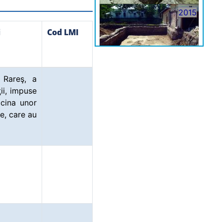
2015
i
Cod LMI
u Rareş, a
2015
ii, impuse
icina unor
e, care au
2015