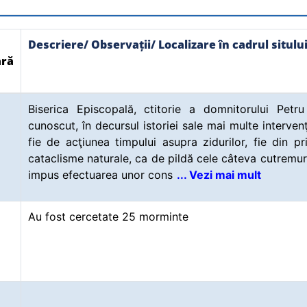
Descriere/ Observații/ Localizare în cadrul situlu
ră
Biserica Episcopală, ctitorie a domnitorului Petr
cunoscut, în decursul istoriei sale mai multe intervenţ
fie de acţiunea timpului asupra zidurilor, fie din pr
cataclisme naturale, ca de pildă cele câteva cutremur
impus efectuarea unor cons
... Vezi mai mult
Au fost cercetate 25 morminte