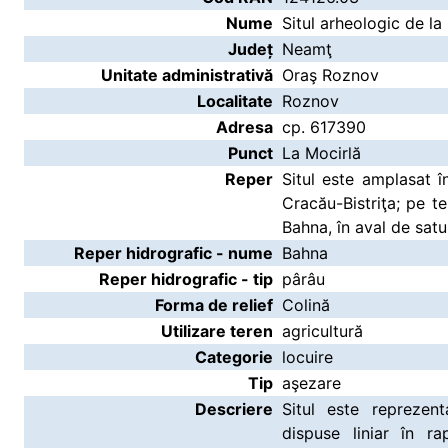
Nume
Situl arheologic de l
Județ
Neamţ
Unitate administrativă
Oraş Roznov
Localitate
Roznov
Adresa
cp. 617390
Punct
La Mocirlă
Reper
Situl este amplasat î
Cracău-Bistriţa; pe t
Bahna, în aval de satu
Reper hidrografic - nume
Bahna
Reper hidrografic - tip
pârâu
Forma de relief
Colină
Utilizare teren
agricultură
Categorie
locuire
Tip
aşezare
Descriere
Situl este repreze
dispuse liniar în r