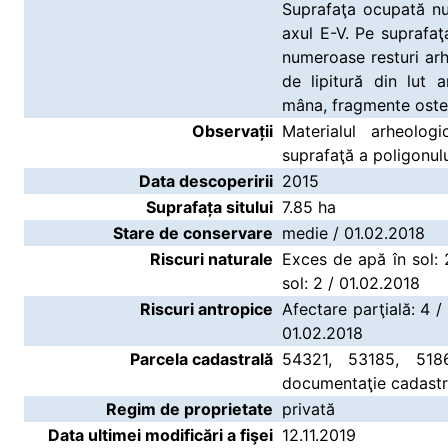
Suprafaţa ocupată nu
axul E-V. Pe suprafaţ
numeroase resturi ar
de lipitură din lut 
mâna, fragmente oste
Observații
Materialul arheolog
suprafaţă a poligonulu
Data descoperirii
2015
Suprafața sitului
7.85 ha
Stare de conservare
medie / 01.02.2018
Riscuri naturale
Exces de apă în sol: 
sol: 2 / 01.02.2018
Riscuri antropice
Afectare parţială: 4 /
01.02.2018
Parcela cadastrală
54321, 53185, 518
documentaţie cadastr
Regim de proprietate
privată
Data ultimei modificări a fişei
12.11.2019