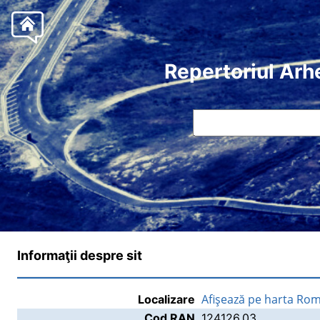
Repertoriul Arh
Informaţii despre sit
Afişează pe harta Rom
Localizare
Cod RAN
124126.03