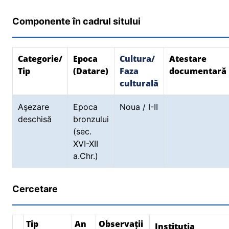
Componente în cadrul sitului
Categorie/
Epoca
Cultura/
Atestare
Tip
(Datare)
Faza
documentară
culturală
Aşezare
Epoca
Noua / I-II
deschisă
bronzului
(sec.
XVI-XII
a.Chr.)
Cercetare
Tip
An
Observații
Instituția