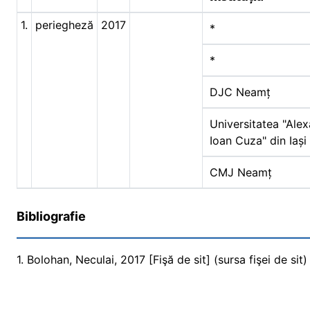
1.
periegheză
2017
*
*
DJC Neamț
Universitatea "Ale
Ioan Cuza" din Iași
CMJ Neamț
Bibliografie
1. Bolohan, Neculai, 2017 [Fişă de sit] (sursa fişei de sit)