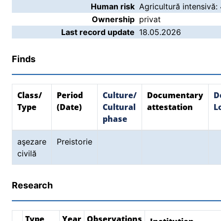
Human risk
Agricultură intensivă:
Ownership
privat
Last record update
18.05.2026
Finds
Class/
Period
Culture/
Documentary
D
Type
(Date)
Cultural
attestation
L
phase
aşezare
Preistorie
civilă
Research
Type
Year
Observations