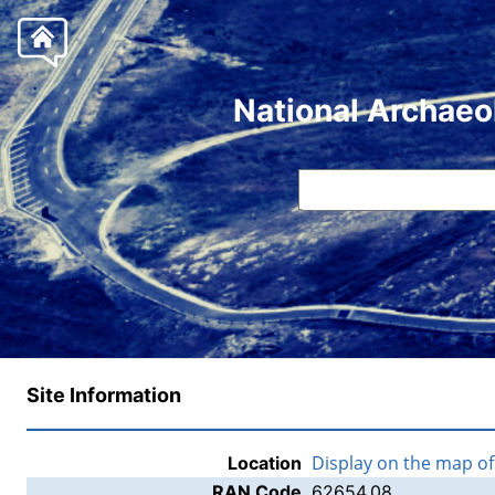
National Archaeo
Site Information
Display on the map o
Location
RAN Code
62654.08