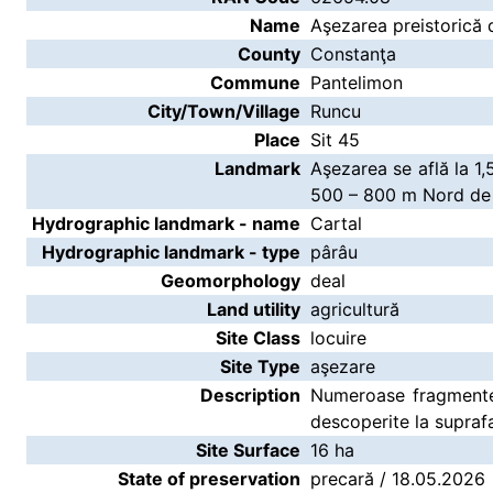
Name
Aşezarea preistorică 
County
Constanţa
Commune
Pantelimon
City/Town/Village
Runcu
Place
Sit 45
Landmark
Aşezarea se află la 1,
500 – 800 m Nord de v
Hydrographic landmark - name
Cartal
Hydrographic landmark - type
pârâu
Geomorphology
deal
Land utility
agricultură
Site Class
locuire
Site Type
aşezare
Description
Numeroase fragmente
descoperite la suprafa
Site Surface
16 ha
State of preservation
precară / 18.05.2026