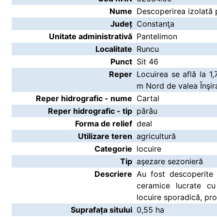
Nume
Descoperirea izolată p
Județ
Constanţa
Unitate administrativă
Pantelimon
Localitate
Runcu
Punct
Sit 46
Reper
Locuirea se află la 1
m Nord de valea Înşira
Reper hidrografic - nume
Cartal
Reper hidrografic - tip
pârâu
Forma de relief
deal
Utilizare teren
agricultură
Categorie
locuire
Tip
aşezare sezonieră
Descriere
Au fost descoperite 
ceramice lucrate c
locuire sporadică, pr
Suprafața sitului
0,55 ha