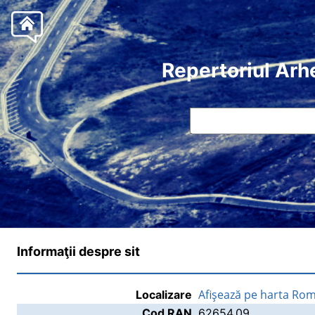
Repertoriul Arh
Informaţii despre sit
Afişează pe harta Rom
Localizare
Cod RAN
62654.09