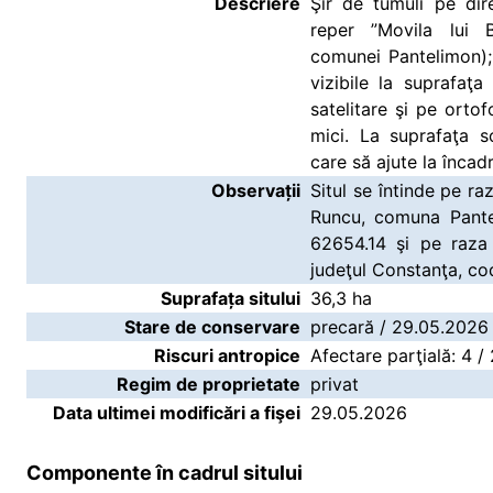
Descriere
Şir de tumuli pe di
reper ”Movila lui B
comunei Pantelimon);
vizibile la suprafaţa
satelitare şi pe orto
mici. La suprafaţa s
care să ajute la încad
Observații
Situl se întinde pe ra
Runcu, comuna Pante
62654.14 şi pe raza 
judeţul Constanţa, c
Suprafața sitului
36,3 ha
Stare de conservare
precară / 29.05.2026
Riscuri antropice
Afectare parţială: 4 
Regim de proprietate
privat
Data ultimei modificări a fişei
29.05.2026
Componente în cadrul sitului