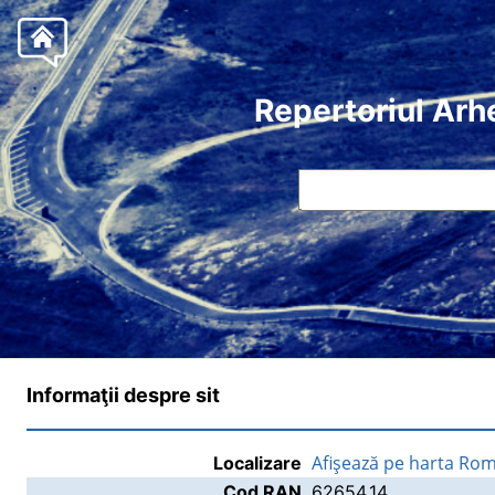
Repertoriul Arh
Informaţii despre sit
Afişează pe harta Rom
Localizare
Cod RAN
62654.14