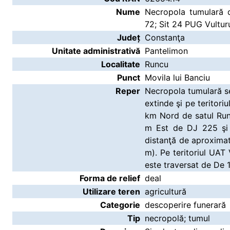
Nume
Necropola tumulară d
72; Sit 24 PUG Vultur
Județ
Constanţa
Unitate administrativă
Pantelimon
Localitate
Runcu
Punct
Movila lui Banciu
Reper
Necropola tumulară se
extinde şi pe teritor
km Nord de satul Run
m Est de DJ 225 şi 
distanţă de aproxima
m). Pe teritoriul UAT 
este traversat de De 1
Forma de relief
deal
Utilizare teren
agricultură
Categorie
descoperire funerară
Tip
necropolă; tumul