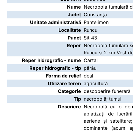
Nume
Necropola tumulară de
Județ
Constanţa
Unitate administrativă
Pantelimon
Localitate
Runcu
Punct
Sit 43
Reper
Necropola tumulară se
Runcu şi 2 km Vest de
Reper hidrografic - nume
Cartal
Reper hidrografic - tip
pârâu
Forma de relief
deal
Utilizare teren
agricultură
Categorie
descoperire funerară
Tip
necropolă; tumul
Descriere
Necropolă cu o dens
aplatizaţi de lucrări
aeriene şi satelitar
dominante (acum ap