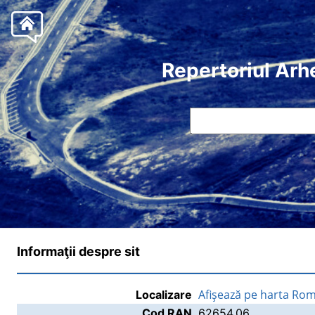
Repertoriul Arh
Informaţii despre sit
Afişează pe harta Rom
Localizare
Cod RAN
62654.06