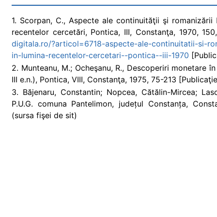
1. Scorpan, C., Aspecte ale continuităţii şi romanizării
recentelor cercetări, Pontica, III, Constanţa, 1970, 150,
digitala.ro/?articol=6718-aspecte-ale-continuitatii-si-r
in-lumina-recentelor-cercetari--pontica--iii-1970
[Publica
2. Munteanu, M.; Ocheşanu, R., Descoperiri monetare în
III e.n.), Pontica, VIII, Constanţa, 1975, 75-213 [Publicaţie
3. Băjenaru, Constantin; Nopcea, Cătălin-Mircea; Lasc
P.U.G. comuna Pantelimon, județul Constanța, Consta
(sursa fişei de sit)