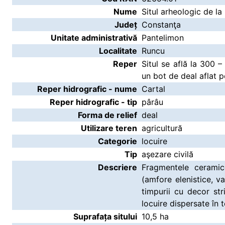
Nume
Situl arheologic de la
Județ
Constanţa
Unitate administrativă
Pantelimon
Localitate
Runcu
Reper
Situl se află la 300 
un bot de deal aflat p
Reper hidrografic - nume
Cartal
Reper hidrografic - tip
pârâu
Forma de relief
deal
Utilizare teren
agricultură
Categorie
locuire
Tip
aşezare civilă
Descriere
Fragmentele ceramic
(amfore elenistice, 
timpurii cu decor st
locuire dispersate în t
Suprafața sitului
10,5 ha