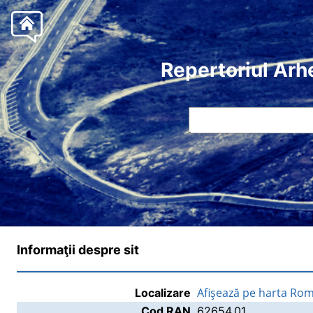
Repertoriul Arh
Informaţii despre sit
Afişează pe harta Rom
Localizare
Cod RAN
62654.01