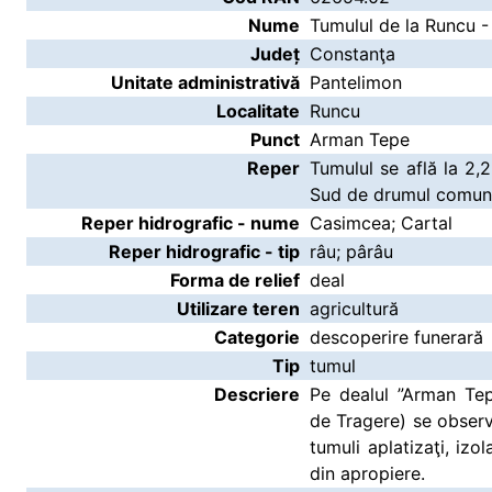
Nume
Tumulul de la Runcu -
Județ
Constanţa
Unitate administrativă
Pantelimon
Localitate
Runcu
Punct
Arman Tepe
Reper
Tumulul se află la 2,
Sud de drumul comuna
Reper hidrografic - nume
Casimcea; Cartal
Reper hidrografic - tip
râu; pârâu
Forma de relief
deal
Utilizare teren
agricultură
Categorie
descoperire funerară
Tip
tumul
Descriere
Pe dealul ”Arman Te
de Tragere) se observă
tumuli aplatizaţi, iz
din apropiere.