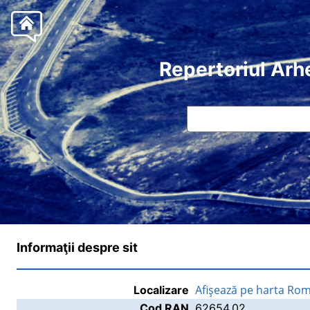
Repertoriul Arh
Informaţii despre sit
Afişează pe harta Rom
Localizare
Cod RAN
62654.02