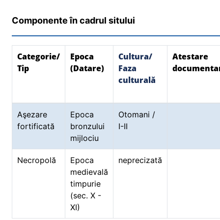
Componente în cadrul sitului
Categorie/
Epoca
Cultura/
Atestare
Tip
(Datare)
Faza
documenta
culturală
Aşezare
Epoca
Otomani /
fortificată
bronzului
I-II
mijlociu
Necropolă
Epoca
neprecizată
medievală
timpurie
(sec. X -
XI)