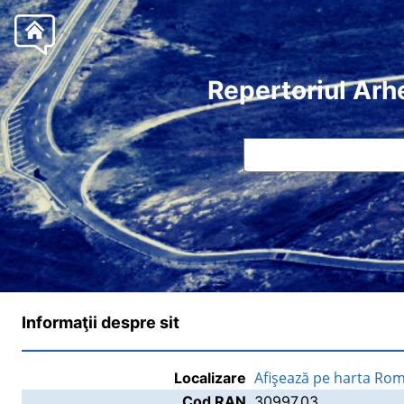
Repertoriul Arh
Informaţii despre sit
Afişează pe harta Rom
Localizare
Cod RAN
30997.03