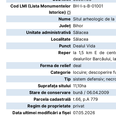
Cod LMI (Lista Monumentelor
BH-I-s-B-01001
Istorice)
Nume
Situl arheologic de la
Județ
Bihor
Unitate administrativă
Sălacea
Localitate
Sălacea
Punct
Dealul Vida
Reper
la 1,5 km E de centr
dealurilor Barcăului, l
Forma de relief
deal
Categorie
locuire; descoperire f
Tip
sistem defensiv; necr
Suprafața sitului
11,10ha
Stare de conservare
bună / 06.04.2009
Parcela cadastrală
t.66, p.A 779
Regim de proprietate
privat
Data ultimei modificări a fişei
07.05.2026