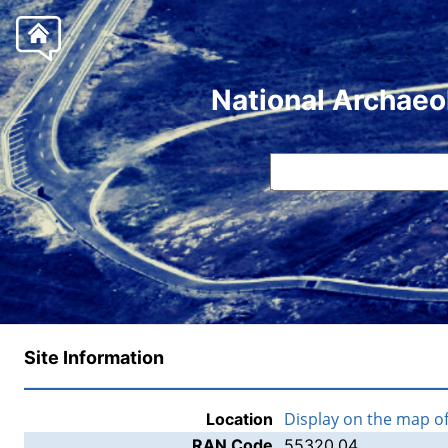
National Archaeo
Site Information
Display on the map o
Location
RAN Code
55320.04