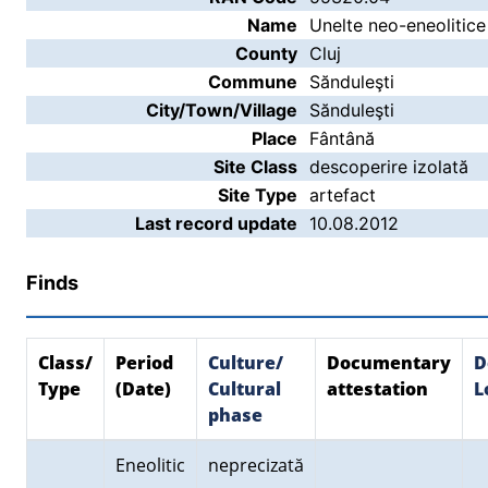
Name
Unelte neo-eneolitice
County
Cluj
Commune
Sănduleşti
City/Town/Village
Sănduleşti
Place
Fântână
Site Class
descoperire izolată
Site Type
artefact
Last record update
10.08.2012
Finds
Class/
Period
Culture/
Documentary
D
Type
(Date)
Cultural
attestation
L
phase
Eneolitic
neprecizată