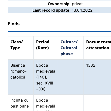
Ownership
privat
Last record update
13.04.2022
Finds
Class/
Period
Culture/
Documenta
Type
(Date)
Cultural
attestation
phase
Biserică
Epoca
1332
romano-
medievală
catolică
(1401,
sec. XVIII
- XX)
Incintă cu
Epoca
bastioane
medievală