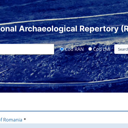
ional Archaeological Repertory (
Cod RAN
Cod LMI
of Romania
*