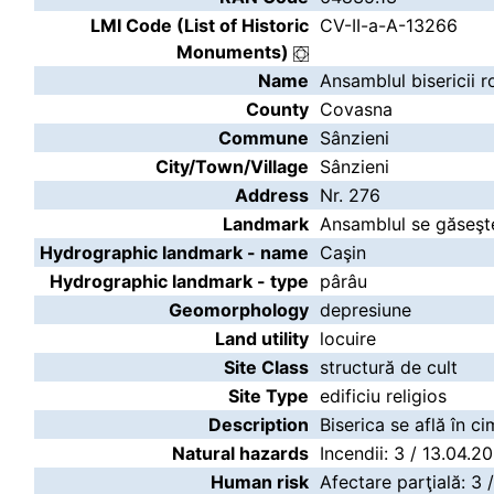
LMI Code (List of Historic
CV-II-a-A-13266
Monuments)
Name
Ansamblul bisericii 
County
Covasna
Commune
Sânzieni
City/Town/Village
Sânzieni
Address
Nr. 276
Landmark
Ansamblul se găseşte
Hydrographic landmark - name
Caşin
Hydrographic landmark - type
pârâu
Geomorphology
depresiune
Land utility
locuire
Site Class
structură de cult
Site Type
edificiu religios
Description
Biserica se află în cim
Natural hazards
Incendii: 3 / 13.04.2
Human risk
Afectare parţială: 3 