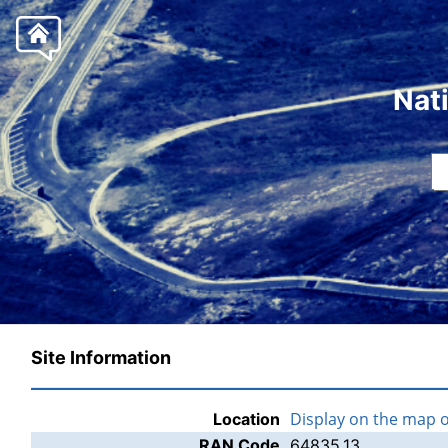
Nat
Site Information
Display on the map 
Location
RAN Code
64835.13