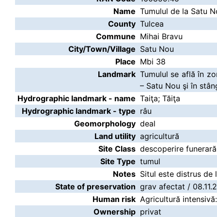
Name
Tumulul de la Satu N
County
Tulcea
Commune
Mihai Bravu
City/Town/Village
Satu Nou
Place
Mbi 38
Landmark
Tumulul se află în zo
– Satu Nou şi în stâng
Hydrographic landmark - name
Taiţa; Tăiţa
Hydrographic landmark - type
râu
Geomorphology
deal
Land utility
agricultură
Site Class
descoperire funerară
Site Type
tumul
Notes
Situl este distrus de 
State of preservation
grav afectat / 08.11.
Human risk
Agricultură intensivă
Ownership
privat