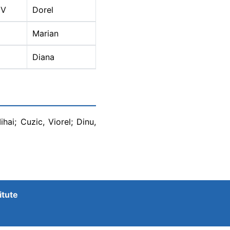
IV
Dorel
Marian
Diana
ihai; Cuzic, Viorel; Dinu,
itute