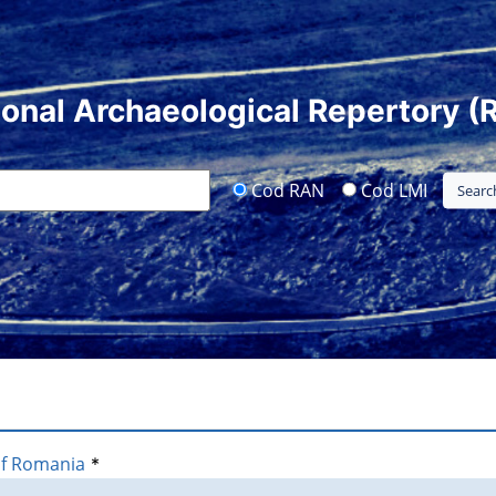
ional Archaeological Repertory (
Cod RAN
Cod LMI
of Romania
*