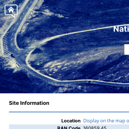
Nat
Site Information
Display on the map 
Location
RAN Code
160859.45