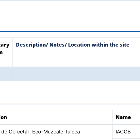
ary
Description/ Notes/ Location within the site
on
ion
Name
ul de Cercetări Eco-Muzeale Tulcea
IACOB