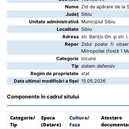
Nume
Zid de apărare de la S
Județ
Sibiu
Unitate administrativă
Municipiul Sibiu
Localitate
Sibiu
Adresa
str. Bariţiu Gh. şi str. 
Reper
Zidul poate fi obser
Mitropoliei (fostă 1 Ma
Categorie
locuire
Tip
sistem defensiv
Regim de proprietate
stat
Data ultimei modificări a fişei
15.05.2026
Componente în cadrul sitului
Categorie/
Epoca
Cultura/
Atestare
Tip
(Datare)
Faza
documenta