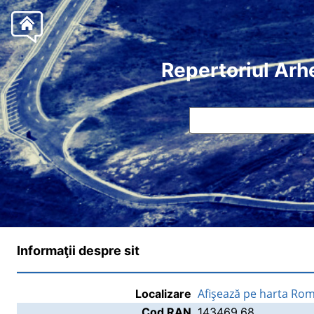
Repertoriul Arh
Informaţii despre sit
Afişează pe harta Rom
Localizare
Cod RAN
143469.68