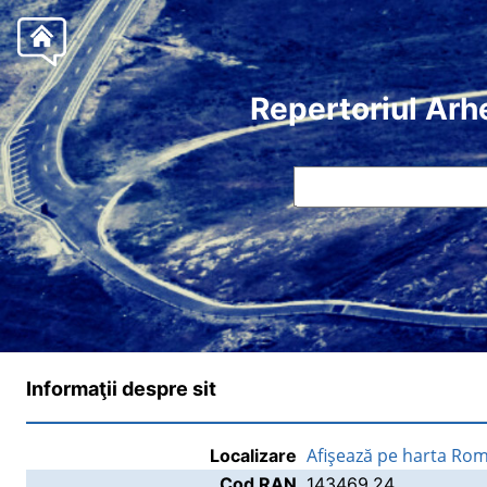
Repertoriul Arh
Informaţii despre sit
Afişează pe harta Rom
Localizare
Cod RAN
143469.24