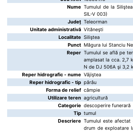
Nume
Tumulul de la Silişt
SIL-V 003)
Județ
Teleorman
Unitate administrativă
Vităneşti
Localitate
Siliştea
Punct
Măgura lui Stanciu N
Reper
Tumulul se află pe ter
amplasat la cca. 2,7 k
N de DJ 506A şi 3,2 
Reper hidrografic - nume
Vâjiştea
Reper hidrografic - tip
pârâu
Forma de relief
câmpie
Utilizare teren
agricultură
Categorie
descoperire funerară
Tip
tumul
Descriere
Tumulul este afectat 
drum de exploatare l