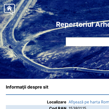
Repertoriul Arh
Informaţii despre sit
Afişează pe harta Rom
Localizare
Cod RAN
153801.15