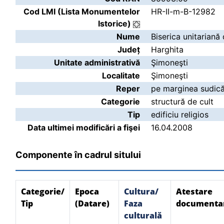
Cod LMI (Lista Monumentelor
HR-II-m-B-12982
Istorice)
Nume
Biserica unitariană
Județ
Harghita
Unitate administrativă
Şimoneşti
Localitate
Şimoneşti
Reper
pe marginea sudică
Categorie
structură de cult
Tip
edificiu religios
Data ultimei modificări a fişei
16.04.2008
Componente în cadrul sitului
Categorie/
Epoca
Cultura/
Atestare
Tip
(Datare)
Faza
documenta
culturală