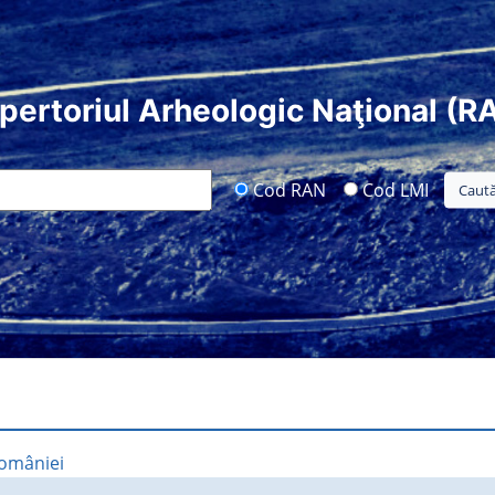
pertoriul Arheologic Naţional (R
Cod RAN
Cod LMI
României