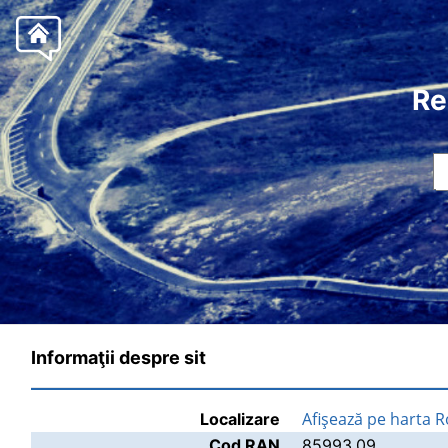
Re
Informaţii despre sit
Afişează pe harta 
Localizare
Cod RAN
85993.09