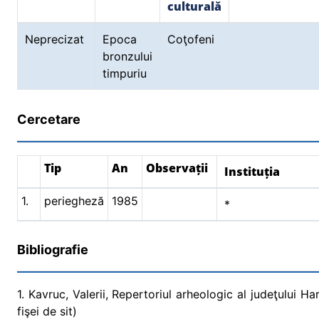
culturală
Neprecizat
Epoca
Coţofeni
bronzului
timpuriu
Cercetare
Tip
An
Observații
Instituția
1.
periegheză
1985
*
Bibliografie
1. Kavruc, Valerii, Repertoriul arheologic al judeţului H
fişei de sit)