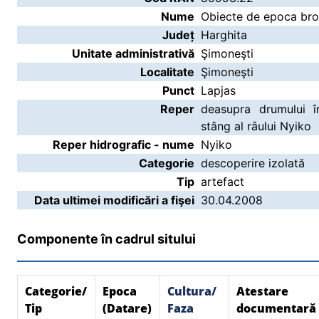
Nume
Obiecte de epoca bron
Județ
Harghita
Unitate administrativă
Şimoneşti
Localitate
Şimoneşti
Punct
Lapjas
Reper
deasupra drumului î
stâng al râului Nyiko
Reper hidrografic - nume
Nyiko
Categorie
descoperire izolată
Tip
artefact
Data ultimei modificări a fişei
30.04.2008
Componente în cadrul sitului
Categorie/
Epoca
Cultura/
Atestare
Tip
(Datare)
Faza
documentară