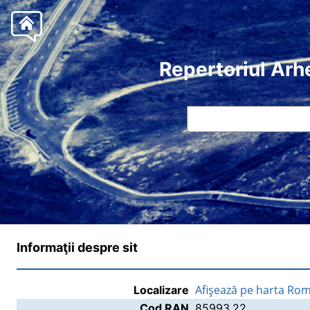
Repertoriul Arh
Informaţii despre sit
Afişează pe harta Rom
Localizare
Cod RAN
85993.22