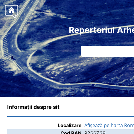
Repertoriul Arh
Informaţii despre sit
Afişează pe harta Rom
Localizare
Cod RAN
92667.29