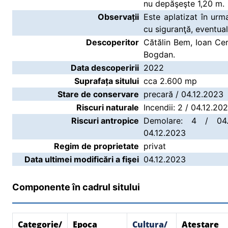
nu depăşeşte 1,20 m.
Observații
Este aplatizat în urma
cu siguranţă, eventua
Descoperitor
Cătălin Bem, Ioan Ce
Bogdan.
Data descoperirii
2022
Suprafața sitului
cca 2.600 mp
Stare de conservare
precară / 04.12.2023
Riscuri naturale
Incendii: 2 / 04.12.20
Riscuri antropice
Demolare: 4 / 04.
04.12.2023
Regim de proprietate
privat
Data ultimei modificări a fişei
04.12.2023
Componente în cadrul sitului
Categorie/
Epoca
Cultura/
Atestare