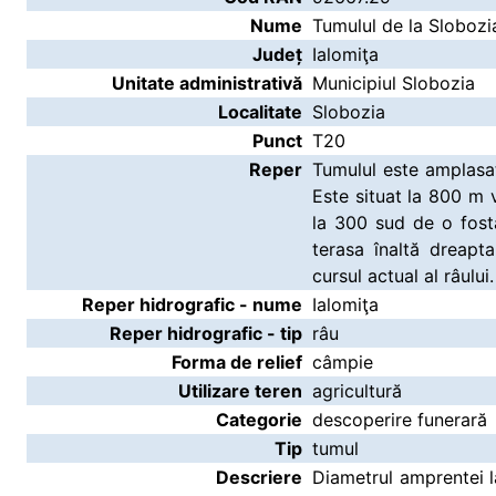
Nume
Tumulul de la Slobozi
Județ
Ialomiţa
Unitate administrativă
Municipiul Slobozia
Localitate
Slobozia
Punct
T20
Reper
Tumulul este amplasa
Este situat la 800 m 
la 300 sud de o fost
terasa înaltă dreapt
cursul actual al râului.
Reper hidrografic - nume
Ialomiţa
Reper hidrografic - tip
râu
Forma de relief
câmpie
Utilizare teren
agricultură
Categorie
descoperire funerară
Tip
tumul
Descriere
Diametrul amprentei l