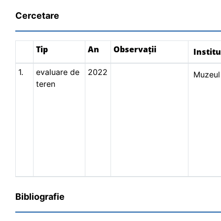
Cercetare
Tip
An
Observații
Institu
1.
evaluare de
2022
Muzeul
teren
Bibliografie