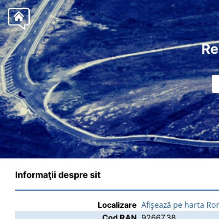
Re
Informaţii despre sit
Afişează pe harta Ro
Localizare
Cod RAN
92667.38