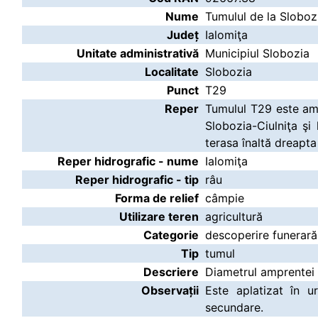
Nume
Tumulul de la Sloboz
Județ
Ialomiţa
Unitate administrativă
Municipiul Slobozia
Localitate
Slobozia
Punct
T29
Reper
Tumulul T29 este amp
Slobozia-Ciulniţa şi
terasa înaltă dreapta
Reper hidrografic - nume
Ialomiţa
Reper hidrografic - tip
râu
Forma de relief
câmpie
Utilizare teren
agricultură
Categorie
descoperire funerară
Tip
tumul
Descriere
Diametrul amprentei l
Observații
Este aplatizat în u
secundare.