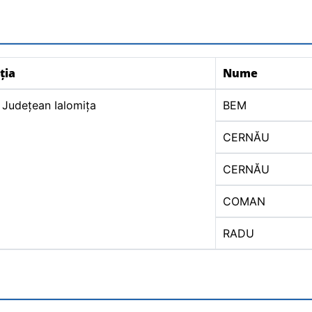
ția
Nume
 Județean Ialomița
BEM
CERNĂU
CERNĂU
COMAN
RADU