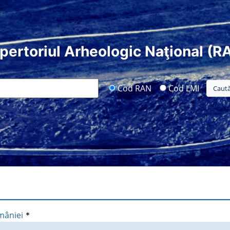
pertoriul Arheologic Naţional (R
Cod RAN
Cod LMI
mâniei
*