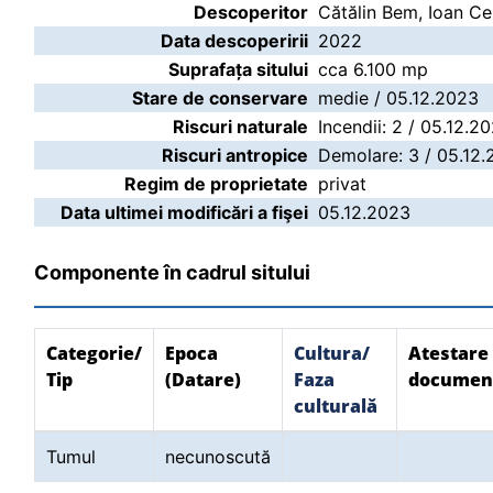
Descoperitor
Cătălin Bem, Ioan C
Data descoperirii
2022
Suprafața sitului
cca 6.100 mp
Stare de conservare
medie / 05.12.2023
Riscuri naturale
Incendii: 2 / 05.12.2
Riscuri antropice
Demolare: 3 / 05.12.
Regim de proprietate
privat
Data ultimei modificări a fişei
05.12.2023
Componente în cadrul sitului
Categorie/
Epoca
Cultura/
Atestare
Tip
(Datare)
Faza
documen
culturală
Tumul
necunoscută