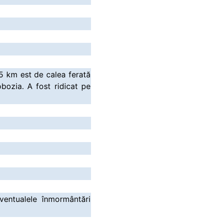
5 km est de calea ferată
bozia. A fost ridicat pe
ventualele înmormântări