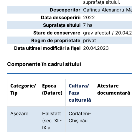
suprafaţa sitului.
Descoperitor
Gafincu Alexandru-Ma
Data descoperirii
2022
Suprafața sitului
7 ha
Stare de conservare
grav afectat / 20.04.
Regim de proprietate
privat
Data ultimei modificări a fişei
20.04.2023
Componente în cadrul sitului
Categorie/
Epoca
Cultura/
Atestare
Tip
(Datare)
Faza
documentară
culturală
Aşezare
Hallstatt
Corlăteni-
(sec. XII-
Chişinău
IX a.