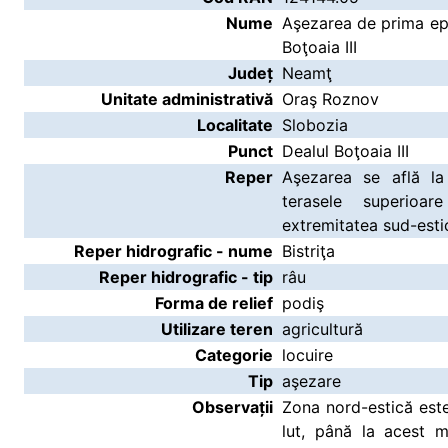
Nume
Aşezarea de prima epo
Boţoaia III
Județ
Neamţ
Unitate administrativă
Oraş Roznov
Localitate
Slobozia
Punct
Dealul Boţoaia III
Reper
Aşezarea se află la
terasele superioar
extremitatea sud-esti
Reper hidrografic - nume
Bistriţa
Reper hidrografic - tip
râu
Forma de relief
podiş
Utilizare teren
agricultură
Categorie
locuire
Tip
aşezare
Observații
Zona nord-estică est
lut, până la acest m