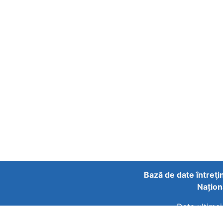
Bază de date întreţi
Națion
Data ultimei