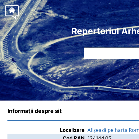
Repertoriul Arh
Informaţii despre sit
Afişează pe harta Rom
Localizare
Cod RAN
124144.05