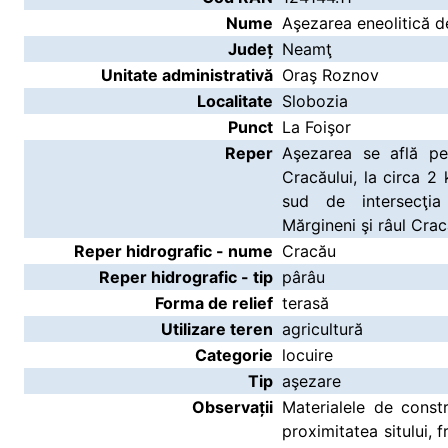
Nume
Aşezarea eneolitică de
Județ
Neamţ
Unitate administrativă
Oraş Roznov
Localitate
Slobozia
Punct
La Foişor
Reper
Aşezarea se află pe
Cracăului, la circa 2
sud de intersecţi
Mărgineni şi râul Crac
Reper hidrografic - nume
Cracău
Reper hidrografic - tip
pârâu
Forma de relief
terasă
Utilizare teren
agricultură
Categorie
locuire
Tip
aşezare
Observații
Materialele de constru
proximitatea sitului, 