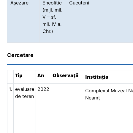
Aşezare
Eneolitic
Cucuteni
(mijl. mil.
V – sf.
mil. IV a.
Chr.)
Cercetare
Tip
An
Observații
Instituția
1.
evaluare
2022
Complexul Muzeal Na
de teren
Neamț