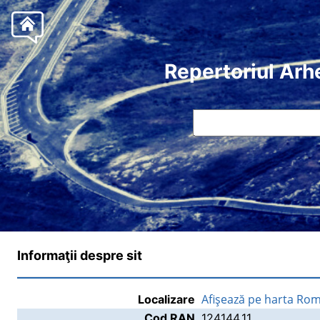
Repertoriul Arh
Informaţii despre sit
Afişează pe harta Rom
Localizare
Cod RAN
124144.11