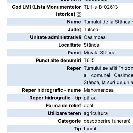
Cod LMI (Lista Monumentelor
TL-I-s-B-02613
Istorice)
Nume
Tumulul de la Stânca 
Județ
Tulcea
Unitate administrativă
Casimcea
Localitate
Stânca
Punct
Movila Stânca
Punct alte denumiri
T615
Reper
Tumulul se află în zon
al comunei Casimce
Stânca, la sud de un 
Reper hidrografic - nume
Mahomencea
Reper hidrografic - tip
pârâu
Forma de relief
deal
Utilizare teren
agricultură
Categorie
descoperire funerară
Tip
tumul