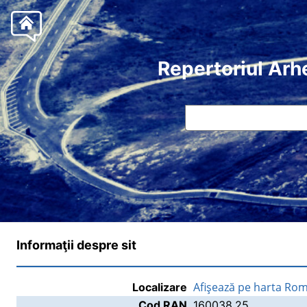
Repertoriul Arh
Informaţii despre sit
Afişează pe harta Rom
Localizare
Cod RAN
160038.25